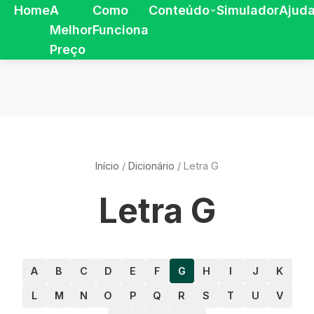
Home
A
Como
Conteúdo
Simulador
Ajud
Melhor
Funciona
Preço
Início
/
Dicionário
/
Letra G
Letra G
A
B
C
D
E
F
G
H
I
J
K
L
M
N
O
P
Q
R
S
T
U
V