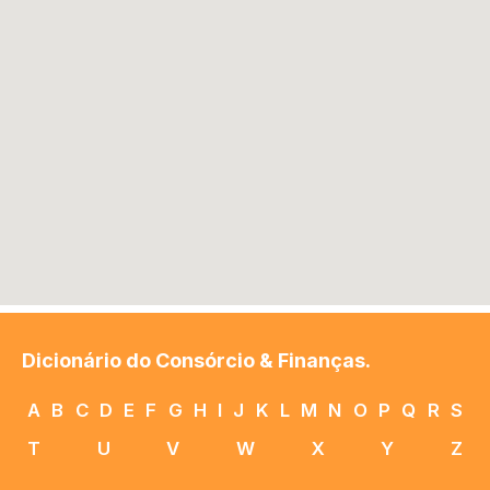
Dicionário do Consórcio & Finanças.
A
B
C
D
E
F
G
H
I
J
K
L
M
N
O
P
Q
R
S
T
U
V
W
X
Y
Z