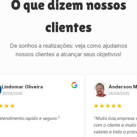
O que dizem nossos
clientes
De sonhos a realizações: veja como ajudamos
nossos clientes a alcançar seus objetivos!
omar Oliveira
Anderson Marin
9/2025
26/09/2025
★
★
★
★
★
★
mento.rapido e seguro."
"Muito boa,empresa séria 
com o cliente e muito resp
valores e todo o processo 