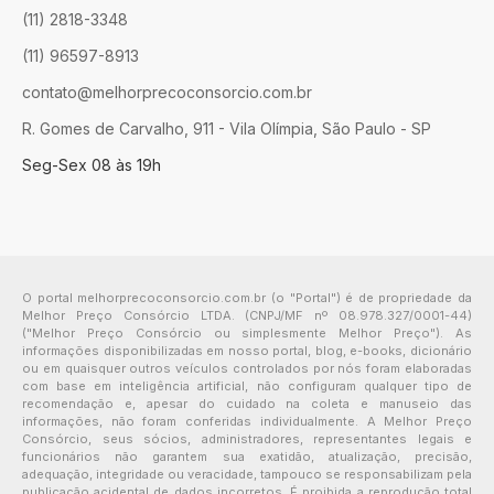
(11) 2818-3348
(11) 96597-8913
contato@melhorprecoconsorcio.com.br
R. Gomes de Carvalho, 911 - Vila Olímpia, São Paulo - SP
Seg-Sex 08 às 19h
O portal melhorprecoconsorcio.com.br (o "Portal") é de propriedade da
Melhor Preço Consórcio LTDA. (CNPJ/MF nº 08.978.327/0001-44)
("Melhor Preço Consórcio ou simplesmente Melhor Preço"). As
informações disponibilizadas em nosso portal, blog, e-books, dicionário
ou em quaisquer outros veículos controlados por nós foram elaboradas
com base em inteligência artificial, não configuram qualquer tipo de
recomendação e, apesar do cuidado na coleta e manuseio das
informações, não foram conferidas individualmente. A Melhor Preço
Consórcio, seus sócios, administradores, representantes legais e
funcionários não garantem sua exatidão, atualização, precisão,
adequação, integridade ou veracidade, tampouco se responsabilizam pela
publicação acidental de dados incorretos. É proibida a reprodução total