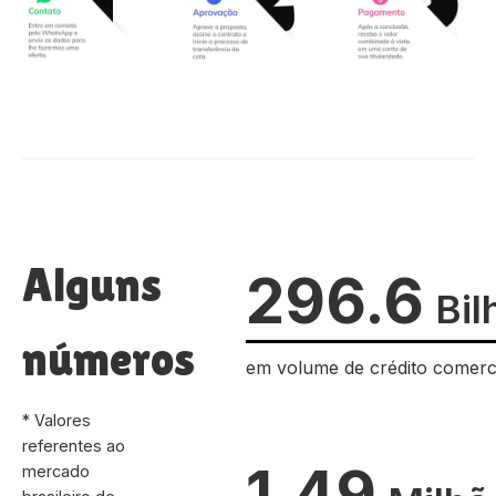
Alguns
296.6
Bil
números
em volume de crédito comerc
* Valores
referentes ao
1.49
mercado