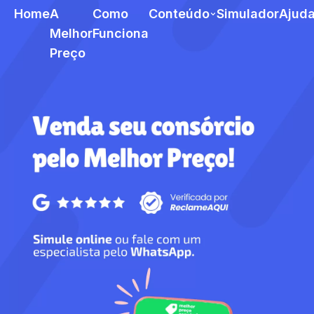
Home
A
Como
Conteúdo
Simulador
Ajud
Melhor
Funciona
Preço