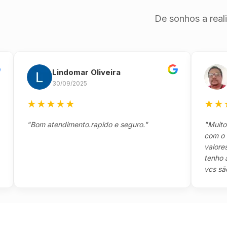
De sonhos a real
Lindomar Oliveira
And
30/09/2025
26/0
★
★
★
★
★
★
★
★
★
"Bom atendimento.rapido e seguro."
"Muito boa,
com o client
valores e to
tenho a agr
vcs são sens