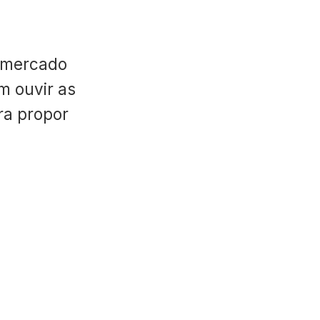
 mercado
m ouvir as
ara propor