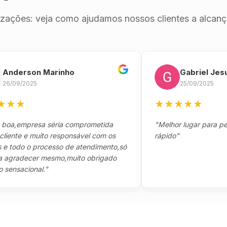
izações: veja como ajudamos nossos clientes a alcança
erson Marinho
Gabriel Jesus
9/2025
25/09/2025
★
★
★
★
★
★
empresa séria comprometida
"Melhor lugar para pegar s
e e muito responsável com os
rápido"
do o processo de atendimento,só
adecer mesmo,muito obrigado
acional."