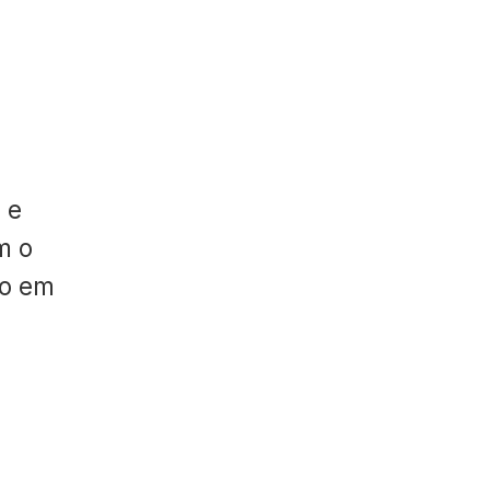
 e
m o
do em