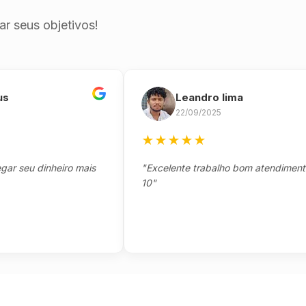
r seus objetivos!
Leandro lima
22/09/2025
★
★
★
★
★
eu dinheiro mais
"Excelente trabalho bom atendimento not
10"