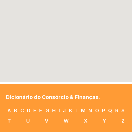
Dicionário do Consórcio & Finanças.
A
B
C
D
E
F
G
H
I
J
K
L
M
N
O
P
Q
R
S
T
U
V
W
X
Y
Z