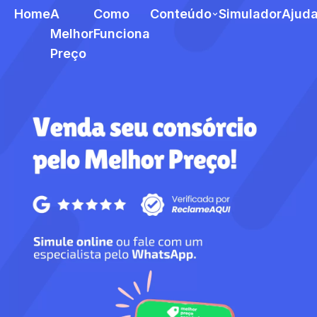
Home
A
Como
Conteúdo
Simulador
Ajud
Melhor
Funciona
Preço