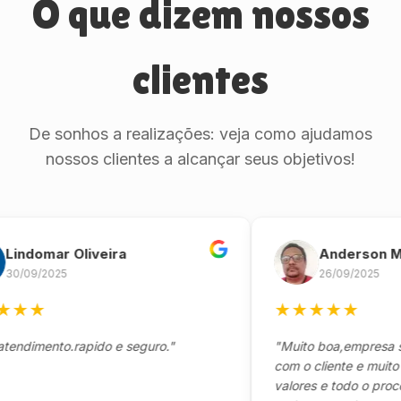
O que dizem nossos
clientes
De sonhos a realizações: veja como ajudamos
nossos clientes a alcançar seus objetivos!
domar Oliveira
Anderson Marin
9/2025
26/09/2025
★
★
★
★
★
★
mento.rapido e seguro."
"Muito boa,empresa séria
com o cliente e muito resp
valores e todo o processo 