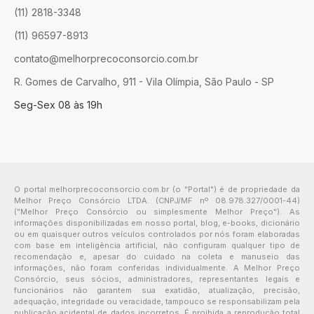
(11) 2818-3348
(11) 96597-8913
contato@melhorprecoconsorcio.com.br
R. Gomes de Carvalho, 911 - Vila Olímpia, São Paulo - SP
Seg-Sex 08 às 19h
O portal melhorprecoconsorcio.com.br (o "Portal") é de propriedade da
Melhor Preço Consórcio LTDA. (CNPJ/MF nº 08.978.327/0001-44)
("Melhor Preço Consórcio ou simplesmente Melhor Preço"). As
informações disponibilizadas em nosso portal, blog, e-books, dicionário
ou em quaisquer outros veículos controlados por nós foram elaboradas
com base em inteligência artificial, não configuram qualquer tipo de
recomendação e, apesar do cuidado na coleta e manuseio das
informações, não foram conferidas individualmente. A Melhor Preço
Consórcio, seus sócios, administradores, representantes legais e
funcionários não garantem sua exatidão, atualização, precisão,
adequação, integridade ou veracidade, tampouco se responsabilizam pela
publicação acidental de dados incorretos. É proibida a reprodução total