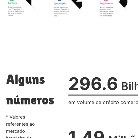
Alguns
296.6
Bil
números
em volume de crédito comerc
* Valores
referentes ao
1.49
mercado