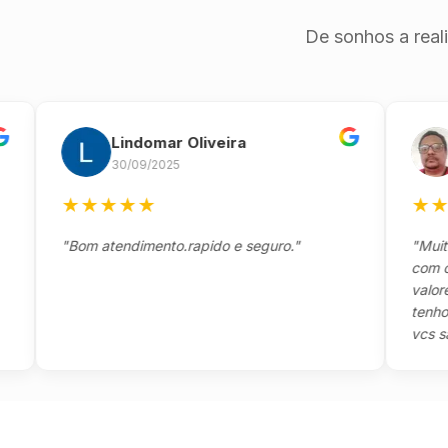
De sonhos a real
Lindomar Oliveira
An
30/09/2025
26/
★
★
★
★
★
★
★
★
"Bom atendimento.rapido e seguro."
"Muito boa
com o clie
valores e 
tenho a ag
vcs são sen