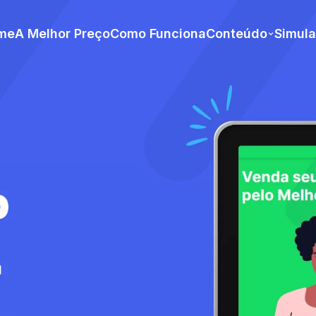
me
A Melhor Preço
Como Funciona
Conteúdo
Simul