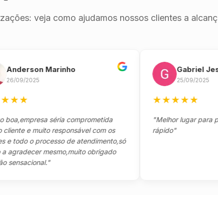
izações: veja como ajudamos nossos clientes a alcança
derson Marinho
Gabriel Jesus
09/2025
25/09/2025
★
★
★
★
★
★
★
,empresa séria comprometida
"Melhor lugar para pegar 
nte e muito responsável com os
rápido"
todo o processo de atendimento,só
radecer mesmo,muito obrigado
sacional."