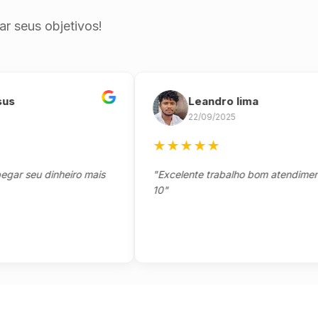
r seus objetivos!
Leandro lima
22/09/2025
★
★
★
★
★
seu dinheiro mais
"Excelente trabalho bom atendimento no
10"