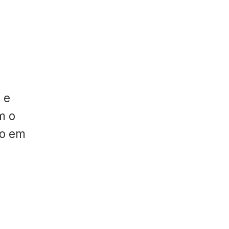
 e
m o
do em