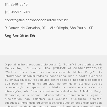
(11) 2818-3348
(11) 96597-8913
contato@melhorprecoconsorcio.com.br
R. Gomes de Carvalho, 911 - Vila Olímpia, São Paulo - SP
Seg-Sex 08 às 19h
O portal melhorprecoconsorcio.com.br (o "Portal") é de propriedade da
Melhor Preço Consórcio LTDA. (CNPJ/MF nº 08.978.327/0001-44)
("Melhor Preço Consórcio ou simplesmente Melhor Preço"). As
informações disponibilizadas em nosso portal, blog, e-books, dicionário
ou em quaisquer outros veículos controlados por nós foram elaboradas
com base em inteligência artificial, não configuram qualquer tipo de
recomendação e, apesar do cuidado na coleta e manuseio das
informações, não foram conferidas individualmente. A Melhor Preço
Consórcio, seus sócios, administradores, representantes legais e
funcionários não garantem sua exatidão, atualização, precisão,
adequação, integridade ou veracidade, tampouco se responsabilizam pela
publicação acidental de dados incorretos. É proibida a reprodução total