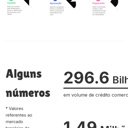
Alguns
296.6
Bil
números
em volume de crédito comerc
* Valores
referentes ao
1.49
mercado