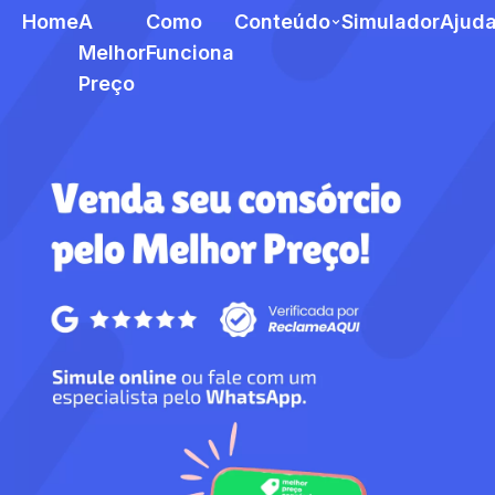
Home
A
Como
Conteúdo
Simulador
Ajud
Melhor
Funciona
Preço