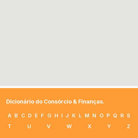
Dicionário do Consórcio & Finanças.
A
B
C
D
E
F
G
H
I
J
K
L
M
N
O
P
Q
R
S
T
U
V
W
X
Y
Z