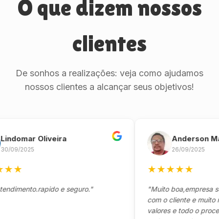
O que dizem nossos
clientes
De sonhos a realizações: veja como ajudamos
nossos clientes a alcançar seus objetivos!
omar Oliveira
Anderson Marinh
/2025
26/09/2025
★
★
★
★
★
★
ento.rapido e seguro."
"Muito boa,empresa séria 
com o cliente e muito respo
valores e todo o processo 