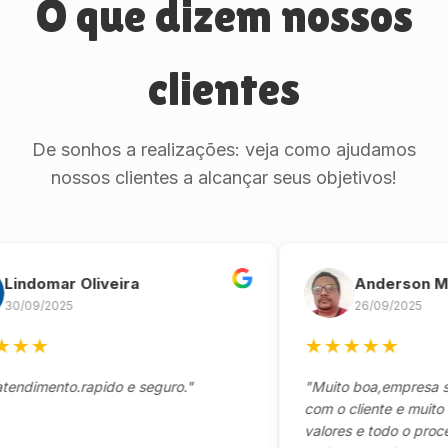
O que dizem nossos
clientes
De sonhos a realizações: veja como ajudamos
nossos clientes a alcançar seus objetivos!
omar Oliveira
Anderson Marin
9/2025
26/09/2025
★
★
★
★
★
★
mento.rapido e seguro."
"Muito boa,empresa séria
com o cliente e muito resp
valores e todo o processo 