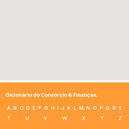
Dicionário do Consórcio & Finanças.
A
B
C
D
E
F
G
H
I
J
K
L
M
N
O
P
Q
R
S
T
U
V
W
X
Y
Z