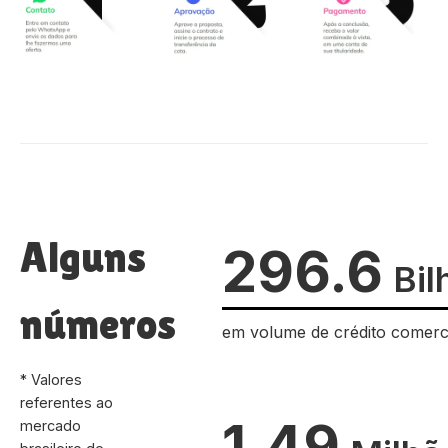
Alguns
296.6
Bil
números
em volume de crédito comerc
* Valores
referentes ao
1.49
mercado