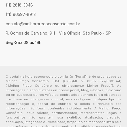
(11) 2818-3348
(11) 96597-8913
contato@melhorprecoconsorcio.com.br
R. Gomes de Carvalho, 911 - Vila Olímpia, São Paulo - SP
Seg-Sex 08 às 19h
O portal melhorprecoconsorcio.com.br (o "Portal") é de propriedade da
Melhor Preço Consórcio LTDA. (CNPJ/MF nº 08.978.327/0001-44)
("Melhor Preço Consórcio ou simplesmente Melhor Preço"). As
informações disponibilizadas em nosso portal, blog, e-books, dicionário
ou em quaisquer outros veículos controlados por nós foram elaboradas
com base em inteligência artificial, não configuram qualquer tipo de
recomendação e, apesar do cuidado na coleta e manuseio das
informações, não foram conferidas individualmente. A Melhor Preço
Consórcio, seus sócios, administradores, representantes legais e
funcionários não garantem sua exatidão, atualização, precisão,
adequação, integridade ou veracidade, tampouco se responsabilizam pela
publicação acidental de dados incorretos. É proibida a reprodução total