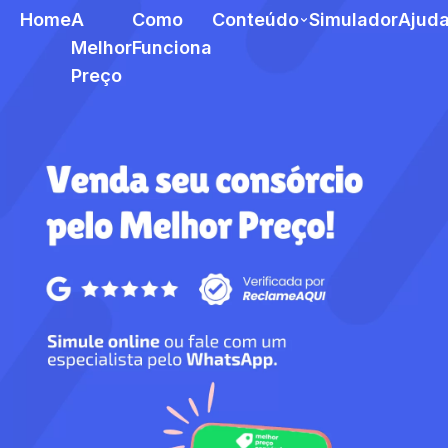
Home
A
Como
Conteúdo
Simulador
Ajud
Melhor
Funciona
Preço