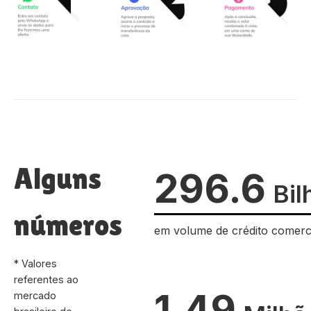
Alguns
296.6
Bil
números
em volume de crédito comerc
* Valores
referentes ao
1.49
mercado