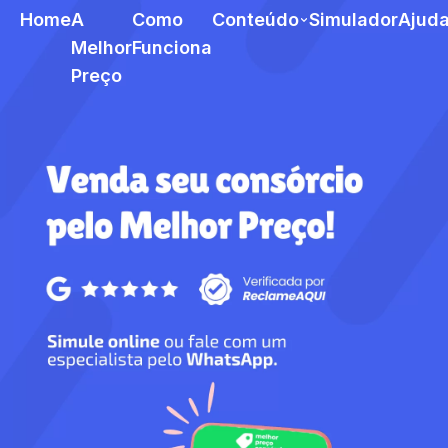
Home
A
Como
Conteúdo
Simulador
Ajud
Melhor
Funciona
Preço