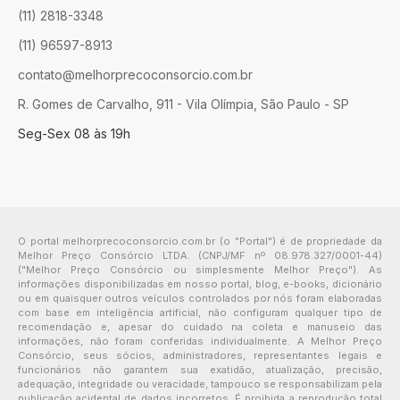
(11) 2818-3348
(11) 96597-8913
contato@melhorprecoconsorcio.com.br
R. Gomes de Carvalho, 911 - Vila Olímpia, São Paulo - SP
Seg-Sex 08 às 19h
O portal melhorprecoconsorcio.com.br (o "Portal") é de propriedade da
Melhor Preço Consórcio LTDA. (CNPJ/MF nº 08.978.327/0001-44)
("Melhor Preço Consórcio ou simplesmente Melhor Preço"). As
informações disponibilizadas em nosso portal, blog, e-books, dicionário
ou em quaisquer outros veículos controlados por nós foram elaboradas
com base em inteligência artificial, não configuram qualquer tipo de
recomendação e, apesar do cuidado na coleta e manuseio das
informações, não foram conferidas individualmente. A Melhor Preço
Consórcio, seus sócios, administradores, representantes legais e
funcionários não garantem sua exatidão, atualização, precisão,
adequação, integridade ou veracidade, tampouco se responsabilizam pela
publicação acidental de dados incorretos. É proibida a reprodução total