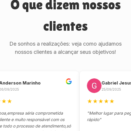
O que dizem nossos
clientes
De sonhos a realizações: veja como ajudamos
nossos clientes a alcançar seus objetivos!
rson Marinho
Gabriel Jesus
/2025
25/09/2025
★
★
★
★
★
★
mpresa séria comprometida
"Melhor lugar para pegar se
 e muito responsável com os
rápido"
o o processo de atendimento,só