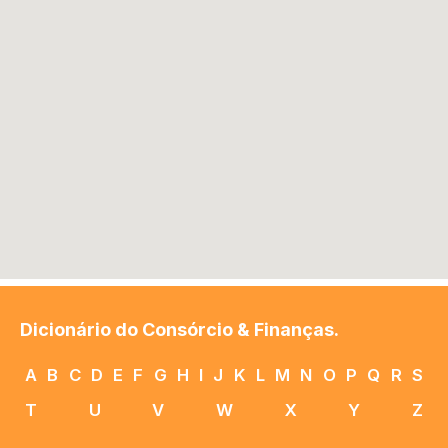
Dicionário do Consórcio & Finanças.
A
B
C
D
E
F
G
H
I
J
K
L
M
N
O
P
Q
R
S
T
U
V
W
X
Y
Z