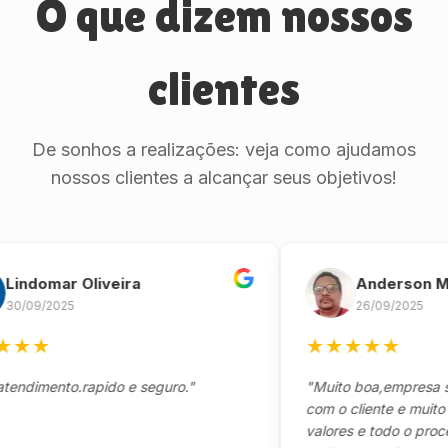
O que dizem nossos
clientes
De sonhos a realizações: veja como ajudamos
nossos clientes a alcançar seus objetivos!
omar Oliveira
Anderson Marin
9/2025
26/09/2025
★
★
★
★
★
★
mento.rapido e seguro."
"Muito boa,empresa séria
com o cliente e muito resp
valores e todo o processo 