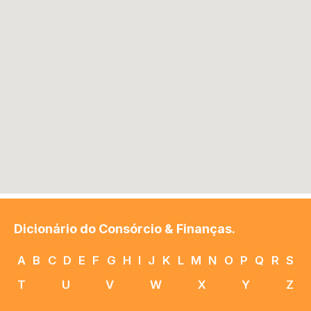
Dicionário do Consórcio & Finanças.
A
B
C
D
E
F
G
H
I
J
K
L
M
N
O
P
Q
R
S
T
U
V
W
X
Y
Z