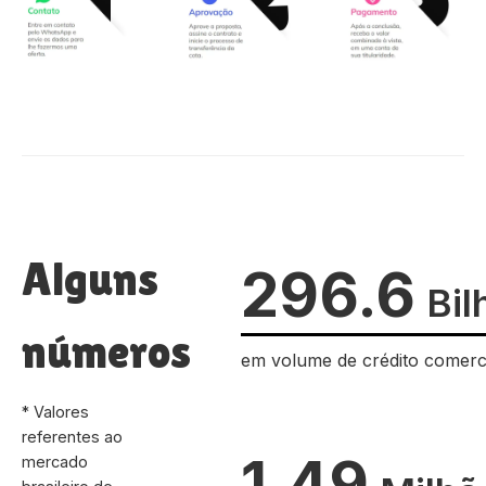
Alguns
296.6
Bil
números
em volume de crédito comerc
* Valores
referentes ao
1.49
mercado