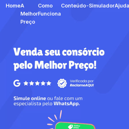
Home
A
Como
Conteúdo
Simulador
Ajud
Melhor
Funciona
Preço