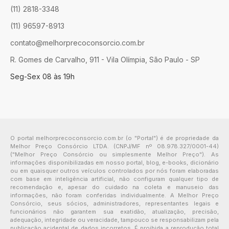
(11) 2818-3348
(11) 96597-8913
contato@melhorprecoconsorcio.com.br
R. Gomes de Carvalho, 911 - Vila Olímpia, São Paulo - SP
Seg-Sex 08 às 19h
O portal melhorprecoconsorcio.com.br (o "Portal") é de propriedade da
Melhor Preço Consórcio LTDA. (CNPJ/MF nº 08.978.327/0001-44)
("Melhor Preço Consórcio ou simplesmente Melhor Preço"). As
informações disponibilizadas em nosso portal, blog, e-books, dicionário
ou em quaisquer outros veículos controlados por nós foram elaboradas
com base em inteligência artificial, não configuram qualquer tipo de
recomendação e, apesar do cuidado na coleta e manuseio das
informações, não foram conferidas individualmente. A Melhor Preço
Consórcio, seus sócios, administradores, representantes legais e
funcionários não garantem sua exatidão, atualização, precisão,
adequação, integridade ou veracidade, tampouco se responsabilizam pela
publicação acidental de dados incorretos. É proibida a reprodução total