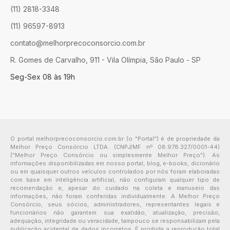
(11) 2818-3348
(11) 96597-8913
contato@melhorprecoconsorcio.com.br
R. Gomes de Carvalho, 911 - Vila Olímpia, São Paulo - SP
Seg-Sex 08 às 19h
O portal melhorprecoconsorcio.com.br (o "Portal") é de propriedade da
Melhor Preço Consórcio LTDA. (CNPJ/MF nº 08.978.327/0001-44)
("Melhor Preço Consórcio ou simplesmente Melhor Preço"). As
informações disponibilizadas em nosso portal, blog, e-books, dicionário
ou em quaisquer outros veículos controlados por nós foram elaboradas
com base em inteligência artificial, não configuram qualquer tipo de
recomendação e, apesar do cuidado na coleta e manuseio das
informações, não foram conferidas individualmente. A Melhor Preço
Consórcio, seus sócios, administradores, representantes legais e
funcionários não garantem sua exatidão, atualização, precisão,
adequação, integridade ou veracidade, tampouco se responsabilizam pela
publicação acidental de dados incorretos. É proibida a reprodução total