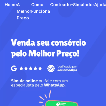
Home
A
Como
Conteúdo
Simulador
Ajud
Melhor
Funciona
Preço