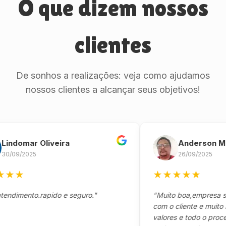
O que dizem nossos
clientes
De sonhos a realizações: veja como ajudamos
nossos clientes a alcançar seus objetivos!
omar Oliveira
Anderson Marin
9/2025
26/09/2025
★
★
★
★
★
★
mento.rapido e seguro."
"Muito boa,empresa séria 
com o cliente e muito resp
valores e todo o processo 