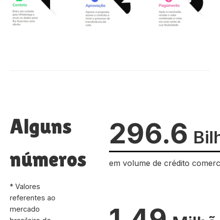
Alguns
296.6
Bil
números
em volume de crédito comerc
* Valores
referentes ao
1.49
mercado