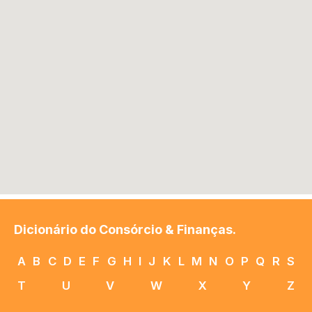
Dicionário do Consórcio & Finanças.
A
B
C
D
E
F
G
H
I
J
K
L
M
N
O
P
Q
R
S
T
U
V
W
X
Y
Z