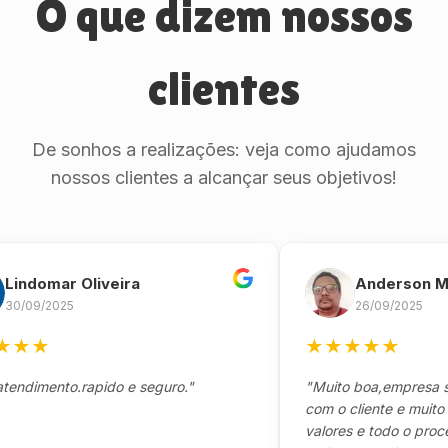
O que dizem nossos
clientes
De sonhos a realizações: veja como ajudamos
nossos clientes a alcançar seus objetivos!
omar Oliveira
Anderson Marin
9/2025
26/09/2025
★
★
★
★
★
★
mento.rapido e seguro."
"Muito boa,empresa séria
com o cliente e muito resp
valores e todo o processo 