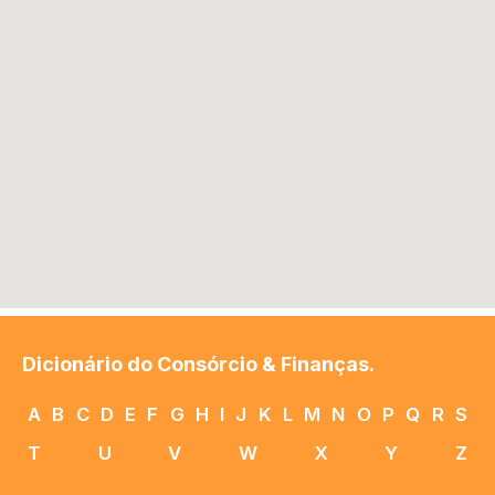
Dicionário do Consórcio & Finanças.
A
B
C
D
E
F
G
H
I
J
K
L
M
N
O
P
Q
R
S
T
U
V
W
X
Y
Z