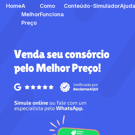
Home
A
Como
Conteúdo
Simulador
Ajud
Melhor
Funciona
Preço