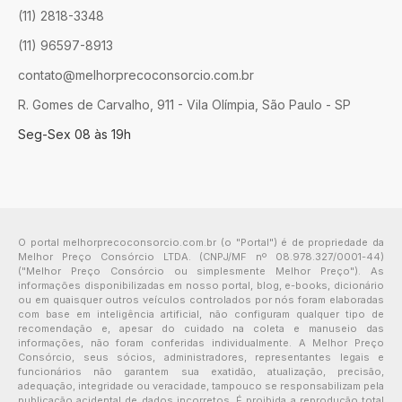
(11) 2818-3348
(11) 96597-8913
contato@melhorprecoconsorcio.com.br
R. Gomes de Carvalho, 911 - Vila Olímpia, São Paulo - SP
Seg-Sex 08 às 19h
O portal melhorprecoconsorcio.com.br (o "Portal") é de propriedade da
Melhor Preço Consórcio LTDA. (CNPJ/MF nº 08.978.327/0001-44)
("Melhor Preço Consórcio ou simplesmente Melhor Preço"). As
informações disponibilizadas em nosso portal, blog, e-books, dicionário
ou em quaisquer outros veículos controlados por nós foram elaboradas
com base em inteligência artificial, não configuram qualquer tipo de
recomendação e, apesar do cuidado na coleta e manuseio das
informações, não foram conferidas individualmente. A Melhor Preço
Consórcio, seus sócios, administradores, representantes legais e
funcionários não garantem sua exatidão, atualização, precisão,
adequação, integridade ou veracidade, tampouco se responsabilizam pela
publicação acidental de dados incorretos. É proibida a reprodução total