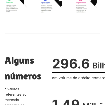
Alguns
296.6
Bil
números
em volume de crédito comerc
* Valores
referentes ao
1.49
mercado