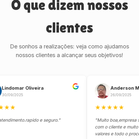
O que dizem nossos
clientes
De sonhos a realizações: veja como ajudamos
nossos clientes a alcançar seus objetivos!
domar Oliveira
Anderson Marin
9/2025
26/09/2025
★
★
★
★
★
★
mento.rapido e seguro."
"Muito boa,empresa séria
com o cliente e muito resp
valores e todo o processo 