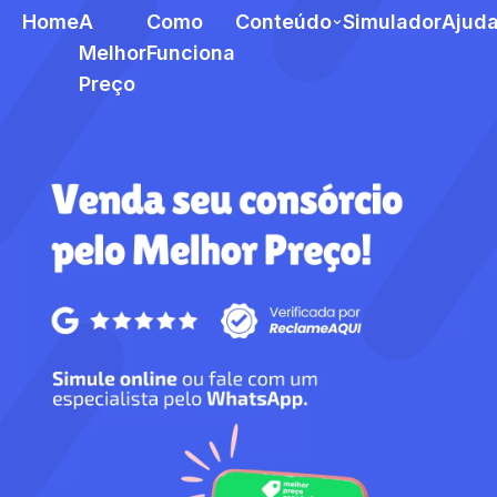
Home
A
Como
Conteúdo
Simulador
Ajud
Melhor
Funciona
Preço