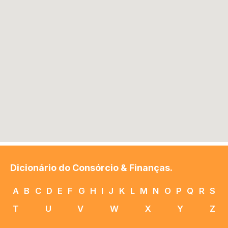
Dicionário do Consórcio & Finanças.
A
B
C
D
E
F
G
H
I
J
K
L
M
N
O
P
Q
R
S
T
U
V
W
X
Y
Z