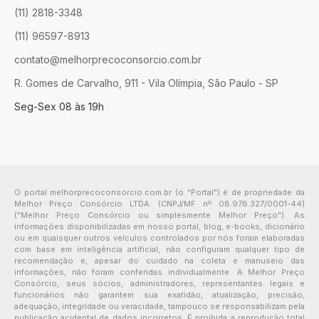
(11) 2818-3348
(11) 96597-8913
contato@melhorprecoconsorcio.com.br
R. Gomes de Carvalho, 911 - Vila Olímpia, São Paulo - SP
Seg-Sex 08 às 19h
O portal melhorprecoconsorcio.com.br (o "Portal") é de propriedade da
Melhor Preço Consórcio LTDA. (CNPJ/MF nº 08.978.327/0001-44)
("Melhor Preço Consórcio ou simplesmente Melhor Preço"). As
informações disponibilizadas em nosso portal, blog, e-books, dicionário
ou em quaisquer outros veículos controlados por nós foram elaboradas
com base em inteligência artificial, não configuram qualquer tipo de
recomendação e, apesar do cuidado na coleta e manuseio das
informações, não foram conferidas individualmente. A Melhor Preço
Consórcio, seus sócios, administradores, representantes legais e
funcionários não garantem sua exatidão, atualização, precisão,
adequação, integridade ou veracidade, tampouco se responsabilizam pela
publicação acidental de dados incorretos. É proibida a reprodução total