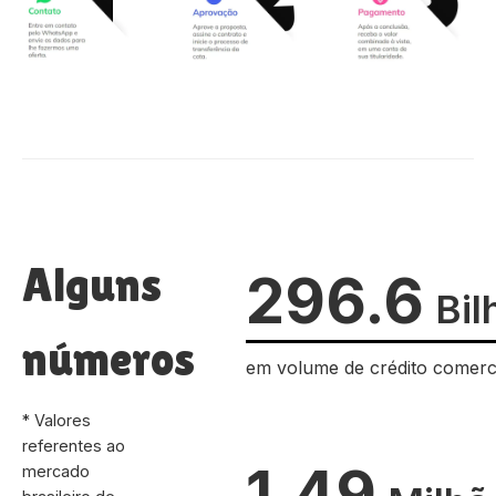
Alguns
296.6
Bil
números
em volume de crédito comerc
* Valores
referentes ao
1.49
mercado