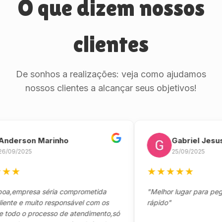
O que dizem nossos
clientes
De sonhos a realizações: veja como ajudamos
nossos clientes a alcançar seus objetivos!
rson Marinho
Gabriel Jesus
2025
25/09/2025
★
★
★
★
★
★
mpresa séria comprometida
"Melhor lugar para pegar seu
 e muito responsável com os
rápido"
o o processo de atendimento,só