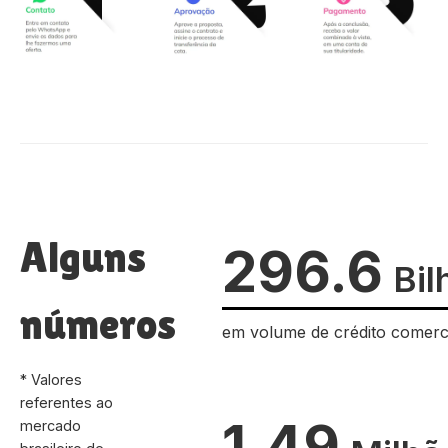
Alguns
296.6
Bil
números
em volume de crédito comerc
* Valores
referentes ao
1.49
mercado