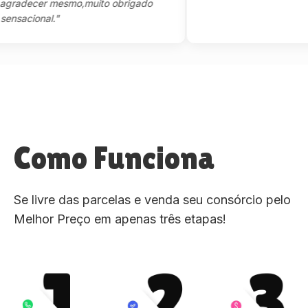
decer mesmo,muito obrigado
cional."
Como Funciona
Se livre das parcelas e venda seu consórcio pelo
Melhor Preço em apenas três etapas!