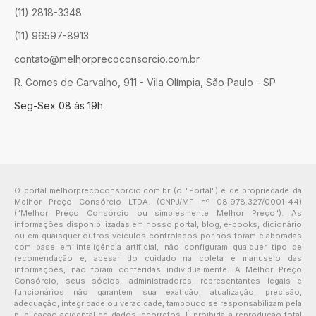
(11) 2818-3348
(11) 96597-8913
contato@melhorprecoconsorcio.com.br
R. Gomes de Carvalho, 911 - Vila Olímpia, São Paulo - SP
Seg-Sex 08 às 19h
O portal melhorprecoconsorcio.com.br (o "Portal") é de propriedade da
Melhor Preço Consórcio LTDA. (CNPJ/MF nº 08.978.327/0001-44)
("Melhor Preço Consórcio ou simplesmente Melhor Preço"). As
informações disponibilizadas em nosso portal, blog, e-books, dicionário
ou em quaisquer outros veículos controlados por nós foram elaboradas
com base em inteligência artificial, não configuram qualquer tipo de
recomendação e, apesar do cuidado na coleta e manuseio das
informações, não foram conferidas individualmente. A Melhor Preço
Consórcio, seus sócios, administradores, representantes legais e
funcionários não garantem sua exatidão, atualização, precisão,
adequação, integridade ou veracidade, tampouco se responsabilizam pela
publicação acidental de dados incorretos. É proibida a reprodução total