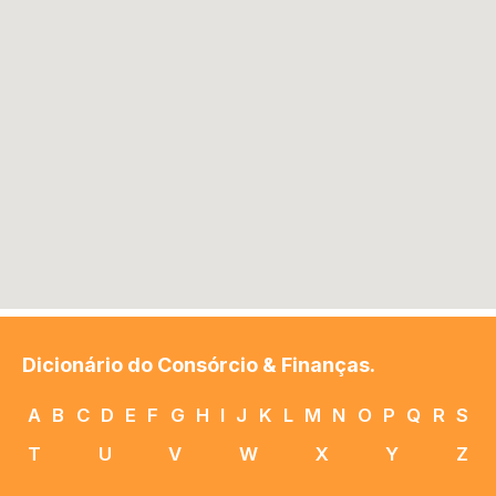
Dicionário do Consórcio & Finanças.
A
B
C
D
E
F
G
H
I
J
K
L
M
N
O
P
Q
R
S
T
U
V
W
X
Y
Z