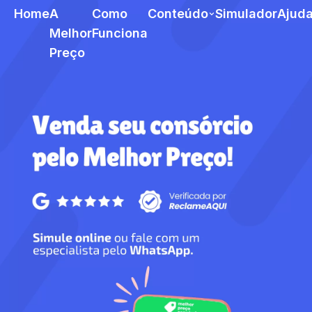
Home
A
Como
Conteúdo
Simulador
Ajud
Melhor
Funciona
Preço