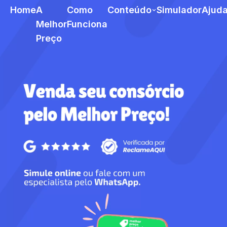
Home
A
Como
Conteúdo
Simulador
Ajud
Melhor
Funciona
Preço