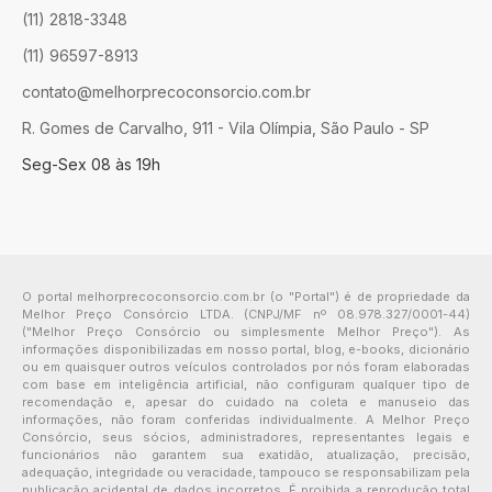
(11) 2818-3348
(11) 96597-8913
contato@melhorprecoconsorcio.com.br
R. Gomes de Carvalho, 911 - Vila Olímpia, São Paulo - SP
Seg-Sex 08 às 19h
O portal melhorprecoconsorcio.com.br (o "Portal") é de propriedade da
Melhor Preço Consórcio LTDA. (CNPJ/MF nº 08.978.327/0001-44)
("Melhor Preço Consórcio ou simplesmente Melhor Preço"). As
informações disponibilizadas em nosso portal, blog, e-books, dicionário
ou em quaisquer outros veículos controlados por nós foram elaboradas
com base em inteligência artificial, não configuram qualquer tipo de
recomendação e, apesar do cuidado na coleta e manuseio das
informações, não foram conferidas individualmente. A Melhor Preço
Consórcio, seus sócios, administradores, representantes legais e
funcionários não garantem sua exatidão, atualização, precisão,
adequação, integridade ou veracidade, tampouco se responsabilizam pela
publicação acidental de dados incorretos. É proibida a reprodução total