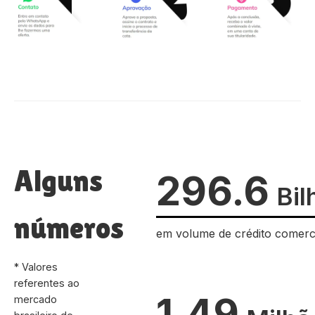
Alguns
296.6
Bil
números
em volume de crédito comerc
* Valores
referentes ao
1.49
mercado