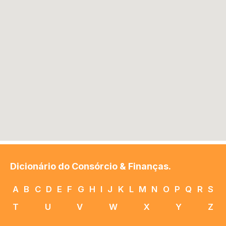
Dicionário do Consórcio & Finanças.
A
B
C
D
E
F
G
H
I
J
K
L
M
N
O
P
Q
R
S
T
U
V
W
X
Y
Z