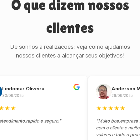
O que dizem nossos
clientes
De sonhos a realizações: veja como ajudamos
nossos clientes a alcançar seus objetivos!
domar Oliveira
Anderson Marin
9/2025
26/09/2025
★
★
★
★
★
★
mento.rapido e seguro."
"Muito boa,empresa séria
com o cliente e muito resp
valores e todo o processo 