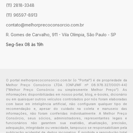
(11) 2818-3348
(11) 96597-8913
contato@melhorprecoconsorcio.com.br
R. Gomes de Carvalho, 911 - Vila Olímpia, São Paulo - SP
Seg-Sex 08 às 19h
O portal melhorprecoconsorcio.com.br (o "Portal") é de propriedade da
Melhor Preço Consórcio LTDA. (CNPJ/MF nº 08.978.327/0001-44)
("Melhor Preço Consórcio ou simplesmente Melhor Preço"). As
informações disponibilizadas em nosso portal, blog, e-books, dicionário
ou em quaisquer outros veículos controlados por nós foram elaboradas
com base em inteligência artificial, não configuram qualquer tipo de
recomendação e, apesar do cuidado na coleta e manuseio das
informações, não foram conferidas individualmente. A Melhor Preço
Consórcio, seus sócios, administradores, representantes legais e
funcionários não garantem sua exatidão, atualização, precisão,
adequação, integridade ou veracidade, tampouco se responsabilizam pela
publicação acidental de dados incorretos. É proibida a reprodução total