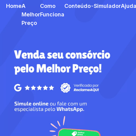
Home
A
Como
Conteúdo
Simulador
Ajud
Melhor
Funciona
Preço