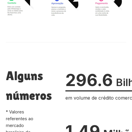
Alguns
296.6
Bil
números
em volume de crédito comerc
* Valores
referentes ao
1.49
mercado