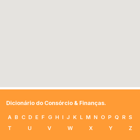
Dicionário do Consórcio & Finanças.
A
B
C
D
E
F
G
H
I
J
K
L
M
N
O
P
Q
R
S
T
U
V
W
X
Y
Z