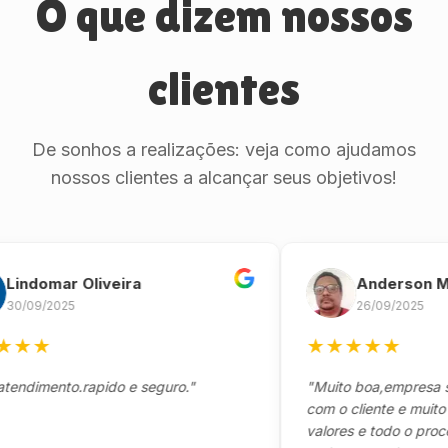
O que dizem nossos
clientes
De sonhos a realizações: veja como ajudamos
nossos clientes a alcançar seus objetivos!
domar Oliveira
Anderson Marin
9/2025
26/09/2025
★
★
★
★
★
★
mento.rapido e seguro."
"Muito boa,empresa séria
com o cliente e muito resp
valores e todo o processo 