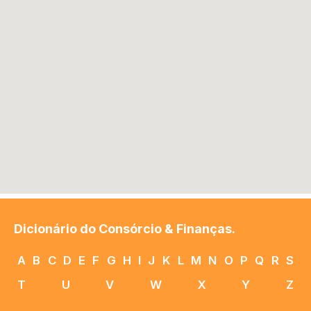
Dicionário do Consórcio & Finanças.
A
B
C
D
E
F
G
H
I
J
K
L
M
N
O
P
Q
R
S
T
U
V
W
X
Y
Z