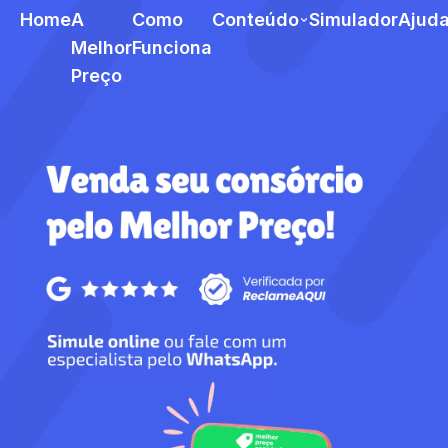
Home
A
Como
Conteúdo
Simulador
Ajud
Melhor
Funciona
Preço