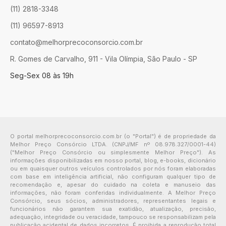
(11) 2818-3348
(11) 96597-8913
contato@melhorprecoconsorcio.com.br
R. Gomes de Carvalho, 911 - Vila Olímpia, São Paulo - SP
Seg-Sex 08 às 19h
O portal melhorprecoconsorcio.com.br (o "Portal") é de propriedade da
Melhor Preço Consórcio LTDA. (CNPJ/MF nº 08.978.327/0001-44)
("Melhor Preço Consórcio ou simplesmente Melhor Preço"). As
informações disponibilizadas em nosso portal, blog, e-books, dicionário
ou em quaisquer outros veículos controlados por nós foram elaboradas
com base em inteligência artificial, não configuram qualquer tipo de
recomendação e, apesar do cuidado na coleta e manuseio das
informações, não foram conferidas individualmente. A Melhor Preço
Consórcio, seus sócios, administradores, representantes legais e
funcionários não garantem sua exatidão, atualização, precisão,
adequação, integridade ou veracidade, tampouco se responsabilizam pela
publicação acidental de dados incorretos. É proibida a reprodução total