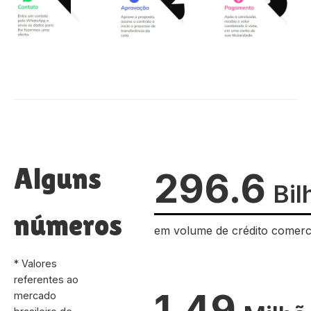
Alguns
296.6
Bil
números
em volume de crédito comerc
* Valores
referentes ao
1.49
mercado