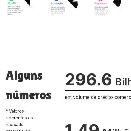
Alguns
296.6
Bil
números
em volume de crédito comerc
* Valores
referentes ao
1.49
mercado