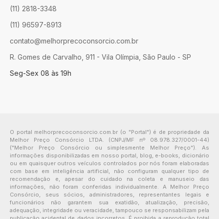
(11) 2818-3348
(11) 96597-8913
contato@melhorprecoconsorcio.com.br
R. Gomes de Carvalho, 911 - Vila Olímpia, São Paulo - SP
Seg-Sex 08 às 19h
O portal melhorprecoconsorcio.com.br (o "Portal") é de propriedade da
Melhor Preço Consórcio LTDA. (CNPJ/MF nº 08.978.327/0001-44)
("Melhor Preço Consórcio ou simplesmente Melhor Preço"). As
informações disponibilizadas em nosso portal, blog, e-books, dicionário
ou em quaisquer outros veículos controlados por nós foram elaboradas
com base em inteligência artificial, não configuram qualquer tipo de
recomendação e, apesar do cuidado na coleta e manuseio das
informações, não foram conferidas individualmente. A Melhor Preço
Consórcio, seus sócios, administradores, representantes legais e
funcionários não garantem sua exatidão, atualização, precisão,
adequação, integridade ou veracidade, tampouco se responsabilizam pela
publicação acidental de dados incorretos. É proibida a reprodução total