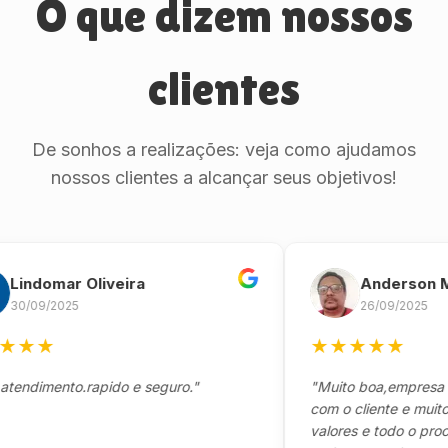
O que dizem nossos
clientes
De sonhos a realizações: veja como ajudamos
nossos clientes a alcançar seus objetivos!
domar Oliveira
Anderson Marin
09/2025
26/09/2025
★
★
★
★
★
★
imento.rapido e seguro."
"Muito boa,empresa séria
com o cliente e muito res
valores e todo o processo