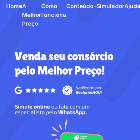
Home
A
Como
Conteúdo
Simulador
Ajud
Melhor
Funciona
Preço