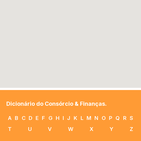
Dicionário do Consórcio & Finanças.
A
B
C
D
E
F
G
H
I
J
K
L
M
N
O
P
Q
R
S
T
U
V
W
X
Y
Z