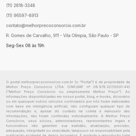
(11) 2818-3348
(11) 96597-8913
contato@melhorprecoconsorcio.com.br
R. Gomes de Carvalho, 911 - Vila Olímpia, São Paulo - SP
Seg-Sex 08 às 19h
O portal melhorprecoconsorcio.com.br (o "Portal") é de propriedade da
Melhor Preço Consórcio LTDA. (CNPJ/MF nº 08.978.327/0001-44)
("Melhor Preço Consórcio ou simplesmente Melhor Preço"). As
informações disponibilizadas em nosso portal, blog, e-books, dicionário
ou em quaisquer outros veículos controlados por nós foram elaboradas
com base em inteligência artificial, não configuram qualquer tipo de
recomendação e, apesar do cuidado na coleta e manuseio das
informações, não foram conferidas individualmente. A Melhor Preço
Consórcio, seus sócios, administradores, representantes legais e
funcionários não garantem sua exatidão, atualização, precisão,
adequação, integridade ou veracidade, tampouco se responsabilizam pela
publicação acidental de dados incorretos. É proibida a reprodução total