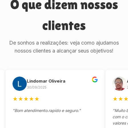
O que dizem nossos
clientes
De sonhos a realizações: veja como ajudamos
nossos clientes a alcançar seus objetivos!
Lindomar Oliveira
Ande
30/09/2025
26/09/
★
★
★
★
★
★
★
★
★
"Bom atendimento.rapido e seguro."
"Muito boa,e
com o cliente
valores e tod