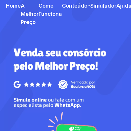
Home
A
Como
Conteúdo
Simulador
Ajud
Melhor
Funciona
Preço