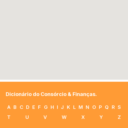
Dicionário do Consórcio & Finanças.
A
B
C
D
E
F
G
H
I
J
K
L
M
N
O
P
Q
R
S
T
U
V
W
X
Y
Z