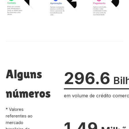
Alguns
296.6
Bil
números
em volume de crédito comerc
* Valores
referentes ao
1.49
mercado