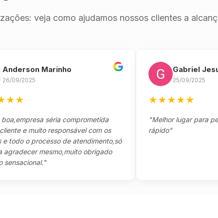
izações: veja como ajudamos nossos clientes a alcança
erson Marinho
Gabriel Jesus
9/2025
25/09/2025
★
★
★
★
★
★
empresa séria comprometida
"Melhor lugar para pegar s
e e muito responsável com os
rápido"
do o processo de atendimento,só
adecer mesmo,muito obrigado
acional."