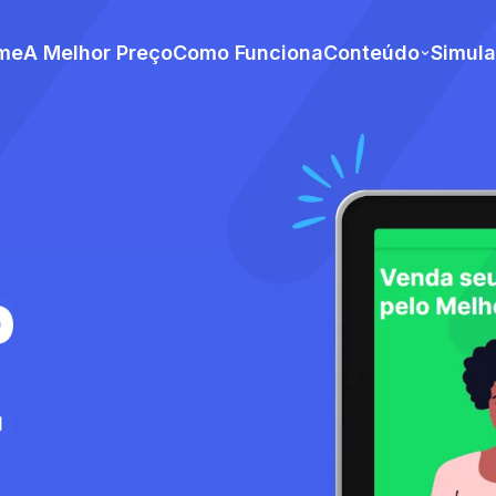
me
A Melhor Preço
Como Funciona
Conteúdo
Simul