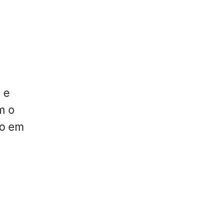
 e
m o
do em