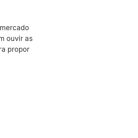
 mercado
m ouvir as
ara propor