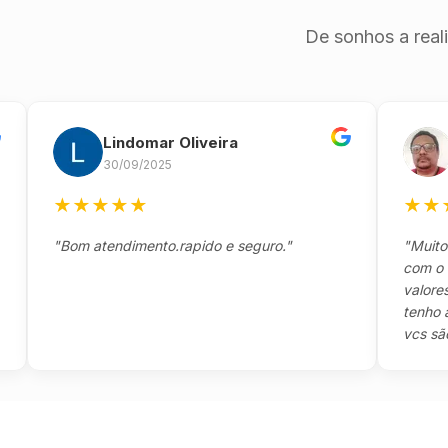
De sonhos a real
Lindomar Oliveira
And
30/09/2025
26/0
★
★
★
★
★
★
★
★
★
"Bom atendimento.rapido e seguro."
"Muito boa,
com o client
valores e to
tenho a agr
vcs são sens