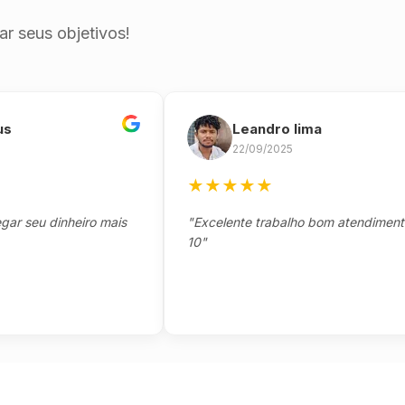
r seus objetivos!
Leandro lima
22/09/2025
★
★
★
★
★
eu dinheiro mais
"Excelente trabalho bom atendimento not
10"