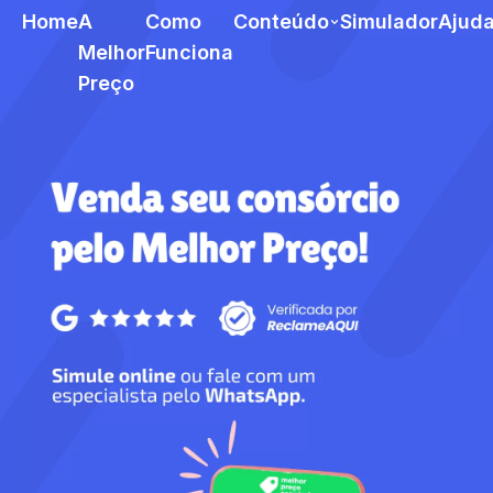
Home
A
Como
Conteúdo
Simulador
Ajud
Melhor
Funciona
Preço