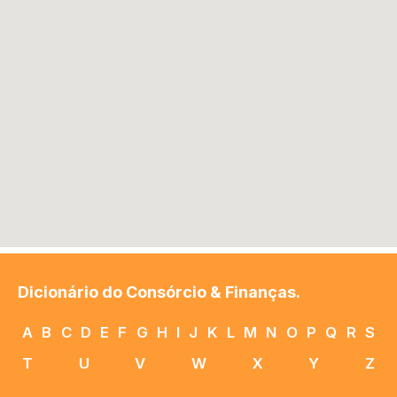
Dicionário do Consórcio & Finanças.
A
B
C
D
E
F
G
H
I
J
K
L
M
N
O
P
Q
R
S
T
U
V
W
X
Y
Z