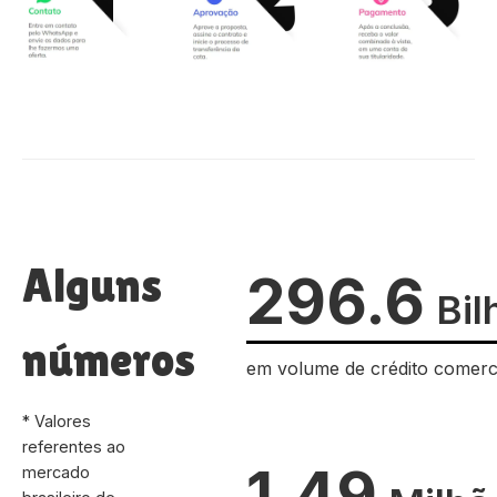
Alguns
296.6
Bil
números
em volume de crédito comerc
* Valores
referentes ao
1.49
mercado