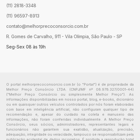
(11) 2818-3348
(11) 96597-8913
contato@melhorprecoconsorcio.com.br
R. Gomes de Carvalho, 911 - Vila Olímpia, São Paulo - SP
Seg-Sex 08 às 19h
O portal melhorprecoconsorcio.com.br (o "Portal") é de propriedade da
Melhor Preço Consórcio LTDA. (CNPJ/MF nº 08.978.327/0001-44)
("Melhor Preço Consórcio ou simplesmente Melhor Preço"). As
informações disponibilizadas em nosso portal, blog, e-books, dicionário
ou em quaisquer outros veículos controlados por nós foram elaboradas
com base em inteligência artificial, não configuram qualquer tipo de
recomendação e, apesar do cuidado na coleta e manuseio das
informações, não foram conferidas individualmente. A Melhor Preço
Consórcio, seus sócios, administradores, representantes legais e
funcionários não garantem sua exatidão, atualização, precisão,
adequação, integridade ou veracidade, tampouco se responsabilizam pela
publicação acidental de dados incorretos. É proibida a reprodução total