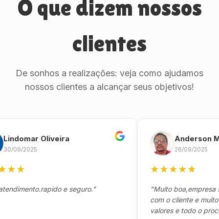
O que dizem nossos
clientes
De sonhos a realizações: veja como ajudamos
nossos clientes a alcançar seus objetivos!
domar Oliveira
Anderson Marin
9/2025
26/09/2025
★
★
★
★
★
★
mento.rapido e seguro."
"Muito boa,empresa séria
com o cliente e muito resp
valores e todo o processo 