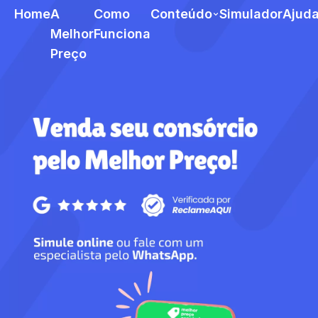
Home
A
Como
Conteúdo
Simulador
Ajud
Melhor
Funciona
Preço