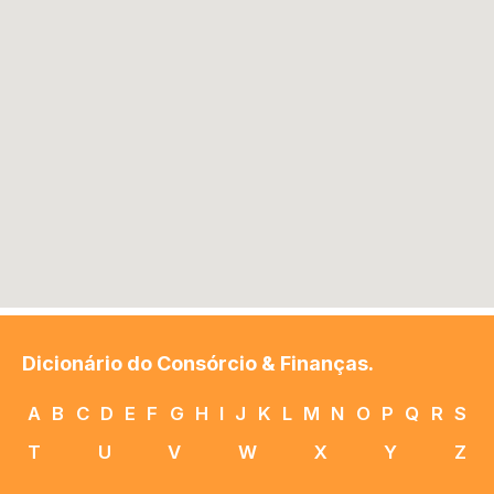
Dicionário do Consórcio & Finanças.
A
B
C
D
E
F
G
H
I
J
K
L
M
N
O
P
Q
R
S
T
U
V
W
X
Y
Z