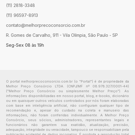
(11) 2818-3348
(11) 96597-8913
contato@melhorprecoconsorcio.com.br
R. Gomes de Carvalho, 911 - Vila Olímpia, São Paulo - SP
Seg-Sex 08 às 19h
O portal melhorprecoconsorcio.com.br (o "Portal") é de propriedade da
Melhor Preço Consórcio LTDA. (CNPJ/MF nº 08.978.327/0001-44)
("Melhor Preço Consórcio ou simplesmente Melhor Preço"). As
informações disponibilizadas em nosso portal, blog, e-books, dicionário
ou em quaisquer outros veículos controlados por nós foram elaboradas
com base em inteligência artificial, não configuram qualquer tipo de
recomendação e, apesar do cuidado na coleta e manuseio das
informações, não foram conferidas individualmente. A Melhor Preço
Consórcio, seus sócios, administradores, representantes legais e
funcionários não garantem sua exatidão, atualização, precisão,
adequação, integridade ou veracidade, tampouco se responsabilizam pela
publicação acidental de dados incorretos. É proibida a reprodução total