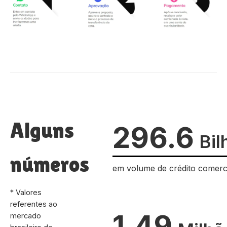
Alguns
296.6
Bil
números
em volume de crédito comerc
* Valores
referentes ao
1.49
mercado