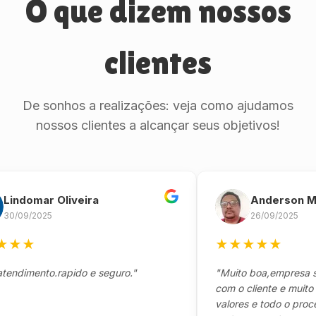
O que dizem nossos
clientes
De sonhos a realizações: veja como ajudamos
nossos clientes a alcançar seus objetivos!
omar Oliveira
Anderson Marin
9/2025
26/09/2025
★
★
★
★
★
★
mento.rapido e seguro."
"Muito boa,empresa séria
com o cliente e muito resp
valores e todo o processo 