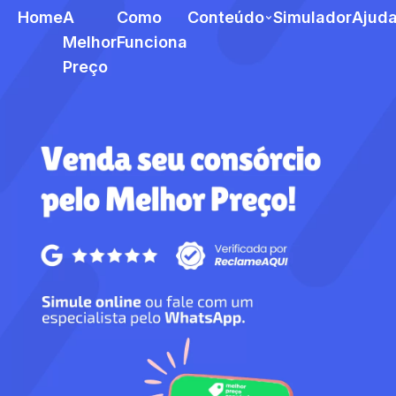
Home
A
Como
Conteúdo
Simulador
Ajud
Melhor
Funciona
Preço