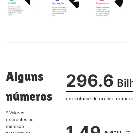
Alguns
296.6
Bil
números
em volume de crédito comerc
* Valores
referentes ao
1.49
mercado