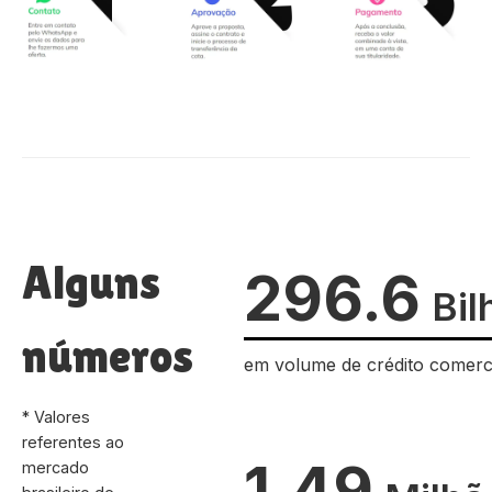
Alguns
296.6
Bil
números
em volume de crédito comerc
* Valores
referentes ao
1.49
mercado