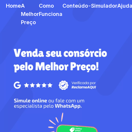
Home
A
Como
Conteúdo
Simulador
Ajud
Melhor
Funciona
Preço