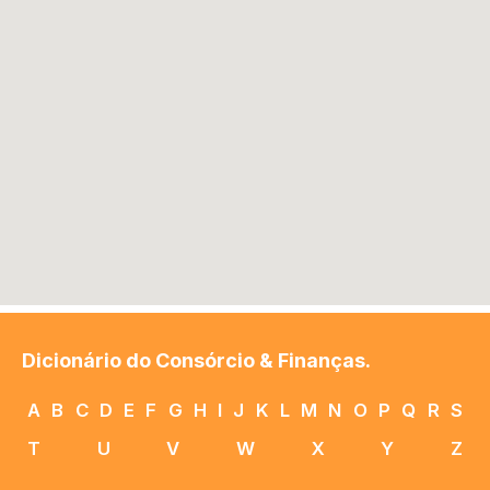
Dicionário do Consórcio & Finanças.
A
B
C
D
E
F
G
H
I
J
K
L
M
N
O
P
Q
R
S
T
U
V
W
X
Y
Z