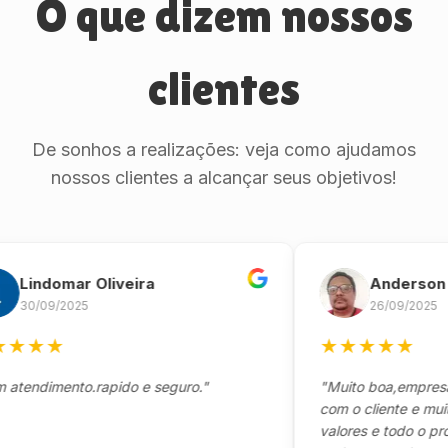
O que dizem nossos
clientes
De sonhos a realizações: veja como ajudamos
nossos clientes a alcançar seus objetivos!
ndomar Oliveira
Anderson Mari
/09/2025
26/09/2025
★
★
★
★
★
★
★
dimento.rapido e seguro."
"Muito boa,empresa sér
com o cliente e muito re
valores e todo o process