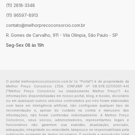
(11) 2818-3348
(11) 96597-8913
contato@melhorprecoconsorcio.com.br
R. Gomes de Carvalho, 911 - Vila Olímpia, São Paulo - SP
Seg-Sex 08 às 19h
O portal melhorprecoconsorcio.com.br (o "Portal") é de propriedade da
Melhor Preço Consórcio LTDA. (CNPJ/MF nº 08.978.327/0001-44)
("Melhor Preço Consórcio ou simplesmente Melhor Preço"). As
informações disponibilizadas em nosso portal, blog, e-books, dicionário
ou em quaisquer outros veículos controlados por nós foram elaboradas
com base em inteligência artificial, não configuram qualquer tipo de
recomendação e, apesar do cuidado na coleta e manuseio das
informações, não foram conferidas individualmente. A Melhor Preço
Consórcio, seus sócios, administradores, representantes legais e
funcionários não garantem sua exatidão, atualização, precisão,
adequação, integridade ou veracidade, tampouco se responsabilizam pela
publicação acidental de dados incorretos. É proibida a reprodução total