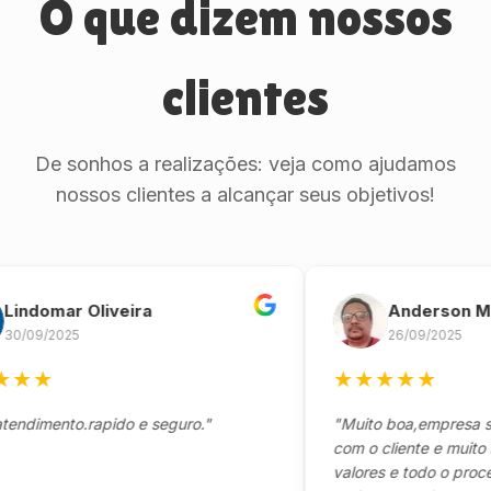
O que dizem nossos
clientes
De sonhos a realizações: veja como ajudamos
nossos clientes a alcançar seus objetivos!
omar Oliveira
Anderson Marin
9/2025
26/09/2025
★
★
★
★
★
★
mento.rapido e seguro."
"Muito boa,empresa séria 
com o cliente e muito resp
valores e todo o processo 