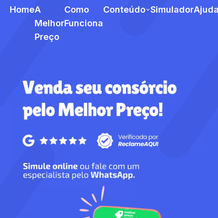
Home
A
Como
Conteúdo
Simulador
Ajud
Melhor
Funciona
Preço