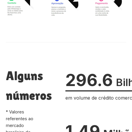
Alguns
296.6
Bil
números
em volume de crédito comerc
* Valores
referentes ao
1.49
mercado