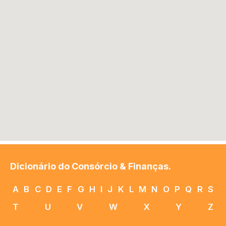
Dicionário do Consórcio & Finanças.
A
B
C
D
E
F
G
H
I
J
K
L
M
N
O
P
Q
R
S
T
U
V
W
X
Y
Z