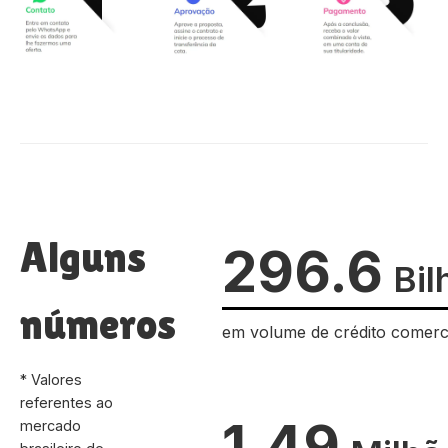
Alguns
296.6
Bil
números
em volume de crédito comerc
* Valores
referentes ao
1.49
mercado