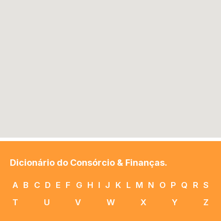
Dicionário do Consórcio & Finanças.
A
B
C
D
E
F
G
H
I
J
K
L
M
N
O
P
Q
R
S
T
U
V
W
X
Y
Z