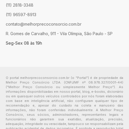
(11) 2818-3348
(11) 96597-8913
contato@melhorprecoconsorcio.com.br
R. Gomes de Carvalho, 911 - Vila Olímpia, São Paulo - SP
Seg-Sex 08 às 19h
O portal melhorprecoconsorcio.com.br (o "Portal") é de propriedade da
Melhor Preço Consórcio LTDA. (CNPJ/MF nº 08.978.327/0001-44)
("Melhor Preço Consórcio ou simplesmente Melhor Preço"). As
informações disponibilizadas em nosso portal, blog, e-books, dicionário
ou em quaisquer outros veículos controlados por nós foram elaboradas
com base em inteligência artificial, não configuram qualquer tipo de
recomendação e, apesar do cuidado na coleta e manuseio das
informações, não foram conferidas individualmente. A Melhor Preço
Consórcio, seus sócios, administradores, representantes legais e
funcionários não garantem sua exatidão, atualização, precisão,
adequação, integridade ou veracidade, tampouco se responsabilizam pela
publicação acidental de dados incorretos. É proibida a reprodução total