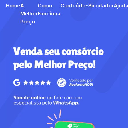
Home
A
Como
Conteúdo
Simulador
Ajud
Melhor
Funciona
Preço