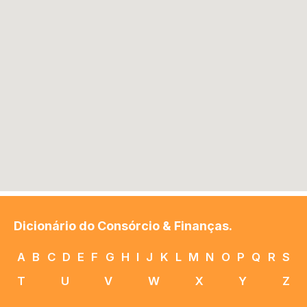
Dicionário do Consórcio & Finanças.
A
B
C
D
E
F
G
H
I
J
K
L
M
N
O
P
Q
R
S
T
U
V
W
X
Y
Z