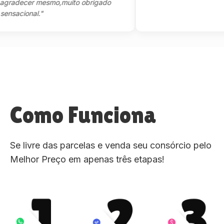
decer mesmo,muito obrigado
cional."
Como Funciona
Se livre das parcelas e venda seu consórcio pelo
Melhor Preço em apenas três etapas!