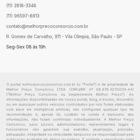
(11) 2818-3348
(11) 96597-8913
contato@melhorprecoconsorcio.com.br
R. Gomes de Carvalho, 911 - Vila Olímpia, São Paulo - SP
Seg-Sex 08 às 19h
O portal melhorprecoconsorcio.com.br (o "Portal") é de propriedade da
Melhor Preço Consórcio LTDA. (CNPJ/MF nº 08.978.327/0001-44)
("Melhor Preço Consórcio ou simplesmente Melhor Preço"). As
informações disponibilizadas em nosso portal, blog, e-books, dicionário
ou em quaisquer outros veículos controlados por nós foram elaboradas
com base em inteligência artificial, não configuram qualquer tipo de
recomendação e, apesar do cuidado na coleta e manuseio das
informações, não foram conferidas individualmente. A Melhor Preço
Consórcio, seus sócios, administradores, representantes legais e
funcionários não garantem sua exatidão, atualização, precisão,
adequação, integridade ou veracidade, tampouco se responsabilizam pela
publicação acidental de dados incorretos. É proibida a reprodução total