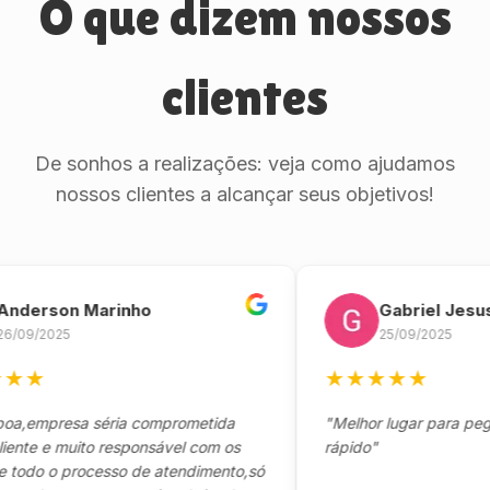
O que dizem nossos
clientes
De sonhos a realizações: veja como ajudamos
nossos clientes a alcançar seus objetivos!
rson Marinho
Gabriel Jesus
2025
25/09/2025
★
★
★
★
★
★
mpresa séria comprometida
"Melhor lugar para pegar seu
 e muito responsável com os
rápido"
o o processo de atendimento,só