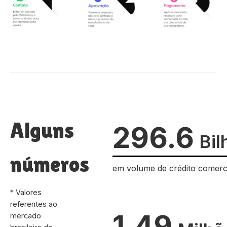
Alguns
296.6
Bil
números
em volume de crédito comerc
* Valores
referentes ao
1.49
mercado