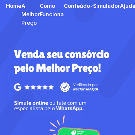
Home
A
Como
Conteúdo
Simulador
Ajud
Melhor
Funciona
Preço