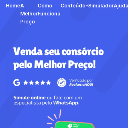
Home
A
Como
Conteúdo
Simulador
Ajud
Melhor
Funciona
Preço