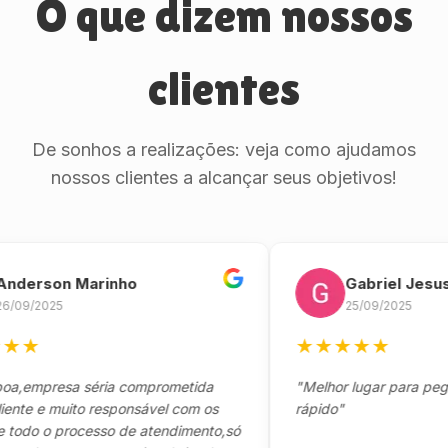
O que dizem nossos
clientes
De sonhos a realizações: veja como ajudamos
nossos clientes a alcançar seus objetivos!
rson Marinho
Gabriel Jesus
/2025
25/09/2025
★
★
★
★
★
★
empresa séria comprometida
"Melhor lugar para pegar se
e e muito responsável com os
rápido"
do o processo de atendimento,só