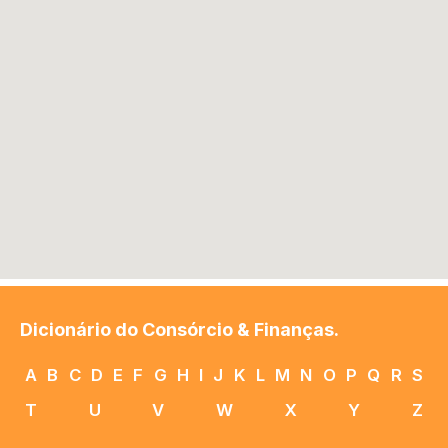
Dicionário do Consórcio & Finanças.
A
B
C
D
E
F
G
H
I
J
K
L
M
N
O
P
Q
R
S
T
U
V
W
X
Y
Z