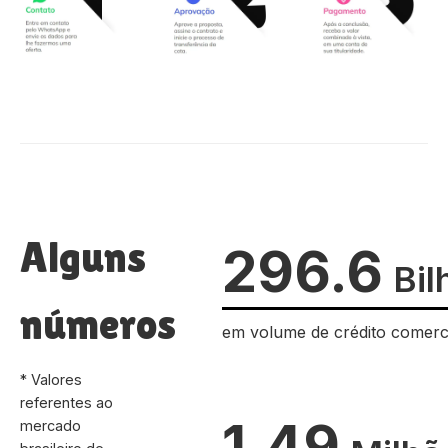
Alguns
296.6
Bil
números
em volume de crédito comerc
* Valores
referentes ao
1.49
mercado