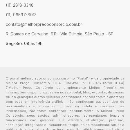
(11) 2818-3348
(11) 96597-8913
contato@melhorprecoconsorcio.com.br
R. Gomes de Carvalho, 911 - Vila Olímpia, São Paulo - SP
Seg-Sex 08 às 19h
O portal melhorprecoconsorcio.com.br (o "Portal") é de propriedade da
Melhor Preço Consórcio LTDA. (CNPJ/MF nº 08.978.327/0001-44)
("Melhor Preço Consórcio ou simplesmente Melhor Preço"). As
informações disponibilizadas em nosso portal, blog, e-books, dicionário
ou em quaisquer outros veículos controlados por nós foram elaboradas
com base em inteligência artificial, não configuram qualquer tipo de
recomendação e, apesar do cuidado na coleta e manuseio das
informações, não foram conferidas individualmente. A Melhor Preço
Consórcio, seus sócios, administradores, representantes legais e
funcionários não garantem sua exatidão, atualização, precisão,
adequação, integridade ou veracidade, tampouco se responsabilizam pela
publicação acidental de dados incorretos. É proibida a reprodução total