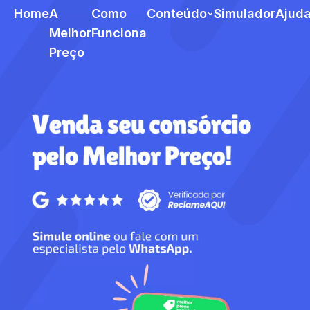
Home
A
Como
Conteúdo
Simulador
Ajud
Melhor
Funciona
Preço