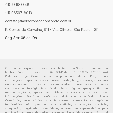
(11) 2818-3348
(11) 96597-8913
contato@melhorprecoconsorcio.com.br
R. Gomes de Carvalho, 911 - Vila Olímpia, São Paulo - SP
Seg-Sex 08 às 19h
O portal melhorprecoconsorcio.com.br (o "Portal") é de propriedade da
Melhor Preço Consórcio LTDA. (CNPJ/MF nº 08.978.327/0001-44)
("Melhor Preço Consórcio ou simplesmente Melhor Preço"). As
informações disponibilizadas em nosso portal, blog, e-books, dicionário
ou em quaisquer outros veículos controlados por nós foram elaboradas
com base em inteligência artificial, não configuram qualquer tipo de
recomendação e, apesar do cuidado na coleta e manuseio das
informações, não foram conferidas individualmente. A Melhor Preço
Consórcio, seus sócios, administradores, representantes legais e
funcionários não garantem sua exatidão, atualização, precisão,
adequação, integridade ou veracidade, tampouco se responsabilizam pela
publicação acidental de dados incorretos. É proibida a reprodução total