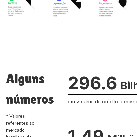
Alguns
296.6
Bil
números
em volume de crédito comerc
* Valores
referentes ao
1.49
mercado