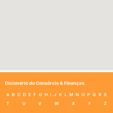
Dicionário do Consórcio & Finanças.
A
B
C
D
E
F
G
H
I
J
K
L
M
N
O
P
Q
R
S
T
U
V
W
X
Y
Z