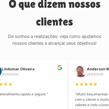
O que dizem nossos
clientes
De sonhos a realizações: veja como ajudamos
nossos clientes a alcançar seus objetivos!
domar Oliveira
Anderson Marin
9/2025
26/09/2025
★
★
★
★
★
★
mento.rapido e seguro."
"Muito boa,empresa séria
com o cliente e muito resp
valores e todo o processo 