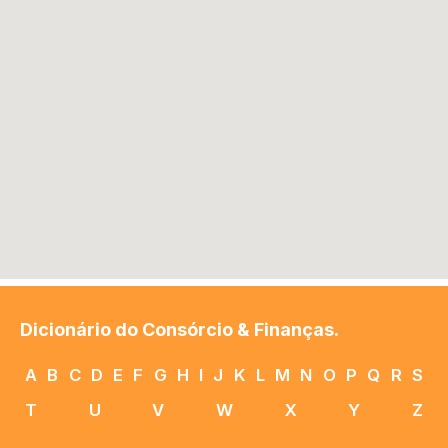
Dicionário do Consórcio & Finanças.
A
B
C
D
E
F
G
H
I
J
K
L
M
N
O
P
Q
R
S
T
U
V
W
X
Y
Z