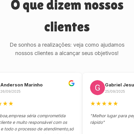
O que dizem nossos
clientes
De sonhos a realizações: veja como ajudamos
nossos clientes a alcançar seus objetivos!
rson Marinho
Gabriel Jesus
/2025
25/09/2025
★
★
★
★
★
★
empresa séria comprometida
"Melhor lugar para pegar se
e e muito responsável com os
rápido"
do o processo de atendimento,só