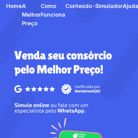
Home
A
Como
Conteúdo
Simulador
Ajud
Melhor
Funciona
Preço