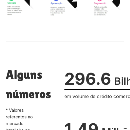
Alguns
296.6
Bil
números
em volume de crédito comerc
* Valores
referentes ao
1.49
mercado