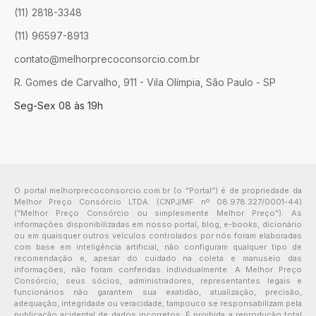
(11) 2818-3348
(11) 96597-8913
contato@melhorprecoconsorcio.com.br
R. Gomes de Carvalho, 911 - Vila Olímpia, São Paulo - SP
Seg-Sex 08 às 19h
O portal melhorprecoconsorcio.com.br (o "Portal") é de propriedade da
Melhor Preço Consórcio LTDA. (CNPJ/MF nº 08.978.327/0001-44)
("Melhor Preço Consórcio ou simplesmente Melhor Preço"). As
informações disponibilizadas em nosso portal, blog, e-books, dicionário
ou em quaisquer outros veículos controlados por nós foram elaboradas
com base em inteligência artificial, não configuram qualquer tipo de
recomendação e, apesar do cuidado na coleta e manuseio das
informações, não foram conferidas individualmente. A Melhor Preço
Consórcio, seus sócios, administradores, representantes legais e
funcionários não garantem sua exatidão, atualização, precisão,
adequação, integridade ou veracidade, tampouco se responsabilizam pela
publicação acidental de dados incorretos. É proibida a reprodução total