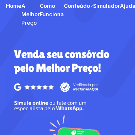
Home
A
Como
Conteúdo
Simulador
Ajud
Melhor
Funciona
Preço