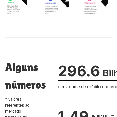
Alguns
296.6
Bil
números
em volume de crédito comerc
* Valores
referentes ao
1.49
mercado