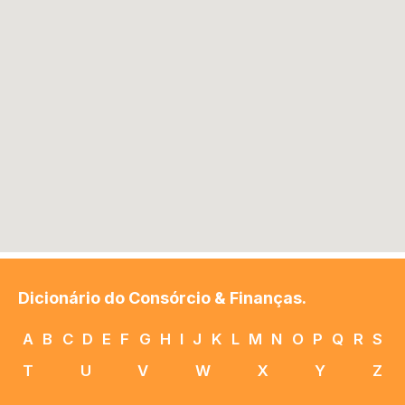
Dicionário do Consórcio & Finanças.
A
B
C
D
E
F
G
H
I
J
K
L
M
N
O
P
Q
R
S
T
U
V
W
X
Y
Z