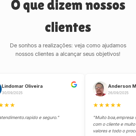
O que dizem nossos
clientes
De sonhos a realizações: veja como ajudamos
nossos clientes a alcançar seus objetivos!
omar Oliveira
Anderson Marin
9/2025
26/09/2025
★
★
★
★
★
★
mento.rapido e seguro."
"Muito boa,empresa séria
com o cliente e muito resp
valores e todo o processo 