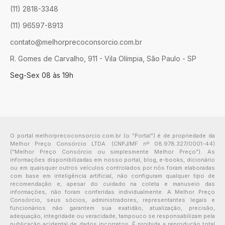
(11) 2818-3348
(11) 96597-8913
contato@melhorprecoconsorcio.com.br
R. Gomes de Carvalho, 911 - Vila Olímpia, São Paulo - SP
Seg-Sex 08 às 19h
O portal melhorprecoconsorcio.com.br (o "Portal") é de propriedade da
Melhor Preço Consórcio LTDA. (CNPJ/MF nº 08.978.327/0001-44)
("Melhor Preço Consórcio ou simplesmente Melhor Preço"). As
informações disponibilizadas em nosso portal, blog, e-books, dicionário
ou em quaisquer outros veículos controlados por nós foram elaboradas
com base em inteligência artificial, não configuram qualquer tipo de
recomendação e, apesar do cuidado na coleta e manuseio das
informações, não foram conferidas individualmente. A Melhor Preço
Consórcio, seus sócios, administradores, representantes legais e
funcionários não garantem sua exatidão, atualização, precisão,
adequação, integridade ou veracidade, tampouco se responsabilizam pela
publicação acidental de dados incorretos. É proibida a reprodução total