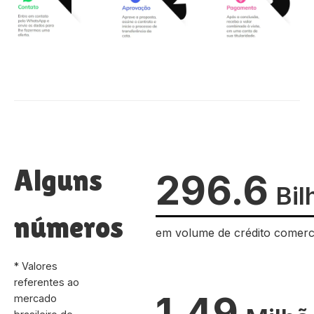
Alguns
296.6
Bil
números
em volume de crédito comerc
* Valores
referentes ao
1.49
mercado