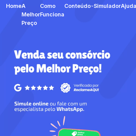
Home
A
Como
Conteúdo
Simulador
Ajud
Melhor
Funciona
Preço