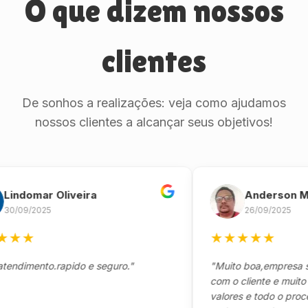
O que dizem nossos
clientes
De sonhos a realizações: veja como ajudamos
nossos clientes a alcançar seus objetivos!
domar Oliveira
Anderson Mari
09/2025
26/09/2025
★
★
★
★
★
★
★
imento.rapido e seguro."
"Muito boa,empresa séri
com o cliente e muito res
valores e todo o processo