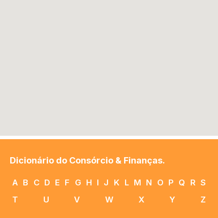
Dicionário do Consórcio & Finanças.
A
B
C
D
E
F
G
H
I
J
K
L
M
N
O
P
Q
R
S
T
U
V
W
X
Y
Z