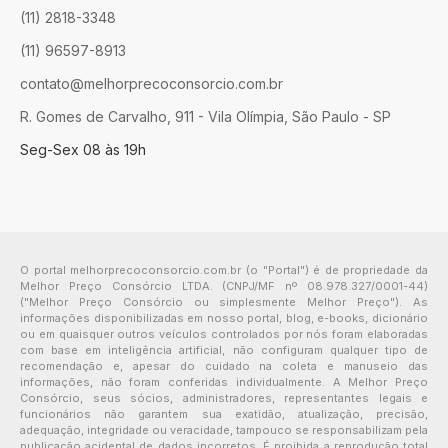
(11) 2818-3348
(11) 96597-8913
contato@melhorprecoconsorcio.com.br
R. Gomes de Carvalho, 911 - Vila Olímpia, São Paulo - SP
Seg-Sex 08 às 19h
O portal melhorprecoconsorcio.com.br (o "Portal") é de propriedade da
Melhor Preço Consórcio LTDA. (CNPJ/MF nº 08.978.327/0001-44)
("Melhor Preço Consórcio ou simplesmente Melhor Preço"). As
informações disponibilizadas em nosso portal, blog, e-books, dicionário
ou em quaisquer outros veículos controlados por nós foram elaboradas
com base em inteligência artificial, não configuram qualquer tipo de
recomendação e, apesar do cuidado na coleta e manuseio das
informações, não foram conferidas individualmente. A Melhor Preço
Consórcio, seus sócios, administradores, representantes legais e
funcionários não garantem sua exatidão, atualização, precisão,
adequação, integridade ou veracidade, tampouco se responsabilizam pela
publicação acidental de dados incorretos. É proibida a reprodução total