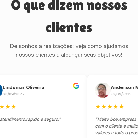
O que dizem nossos
clientes
De sonhos a realizações: veja como ajudamos
nossos clientes a alcançar seus objetivos!
domar Oliveira
Anderson Marin
9/2025
26/09/2025
★
★
★
★
★
★
mento.rapido e seguro."
"Muito boa,empresa séria
com o cliente e muito res
valores e todo o processo