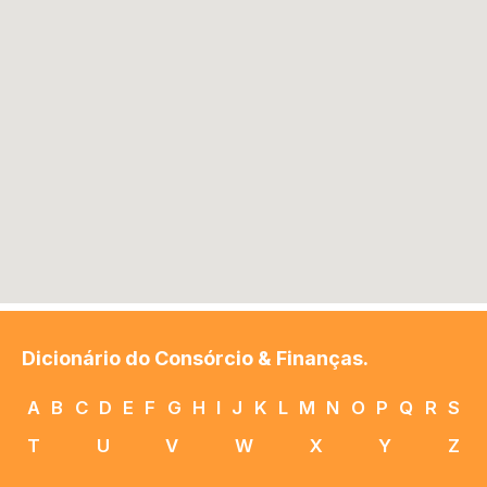
Dicionário do Consórcio & Finanças.
A
B
C
D
E
F
G
H
I
J
K
L
M
N
O
P
Q
R
S
T
U
V
W
X
Y
Z