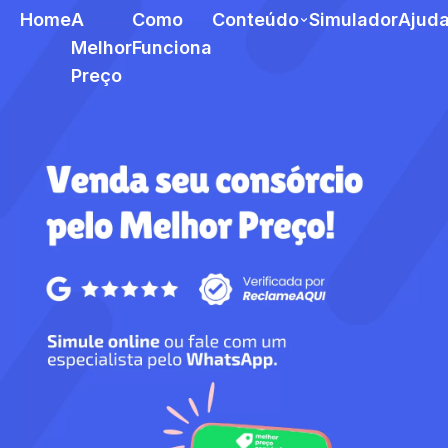
Home
A
Como
Conteúdo
Simulador
Ajud
Melhor
Funciona
Preço