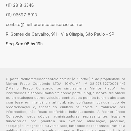
(11) 2818-3348
(11) 96597-8913
contato@melhorprecoconsorcio.com.br
R. Gomes de Carvalho, 911 - Vila Olímpia, São Paulo - SP
Seg-Sex 08 às 19h
O portal melhorprecoconsorcio.com.br (o "Portal") é de propriedade da
Melhor Preço Consórcio LTDA. (CNPJ/MF nº 08.978.327/0001-44)
("Melhor Preço Consórcio ou simplesmente Melhor Preço"). As
informações disponibilizadas em nosso portal, blog, e-books, dicionário
ou em quaisquer outros veículos controlados por nós foram elaboradas
com base em inteligência artificial, não configuram qualquer tipo de
recomendação e, apesar do cuidado na coleta e manuseio das
informações, não foram conferidas individualmente. A Melhor Preço
Consórcio, seus sócios, administradores, representantes legais e
funcionários não garantem sua exatidão, atualização, precisão,
adequação, integridade ou veracidade, tampouco se responsabilizam pela
publicação acidental de dados incorretos. É proibida a reprodução total