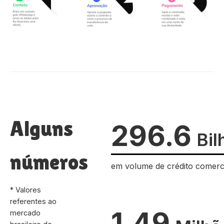
Alguns
296.6
Bil
números
em volume de crédito comerc
* Valores
referentes ao
1.49
mercado