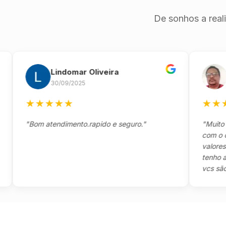
De sonhos a real
Lindomar Oliveira
And
30/09/2025
26/09
★
★
★
★
★
★
★
★
★
"Bom atendimento.rapido e seguro."
"Muito boa,
com o client
valores e to
tenho a agr
vcs são sens