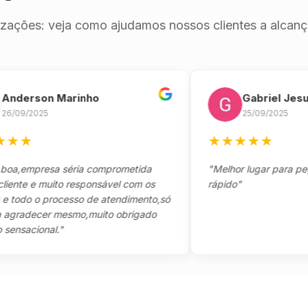
izações: veja como ajudamos nossos clientes a alcança
erson Marinho
Gabriel Jesus
/2025
25/09/2025
★
★
★
★
★
★
empresa séria comprometida
"Melhor lugar para pegar se
e e muito responsável com os
rápido"
do o processo de atendimento,só
adecer mesmo,muito obrigado
acional."