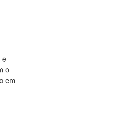
 e
m o
do em