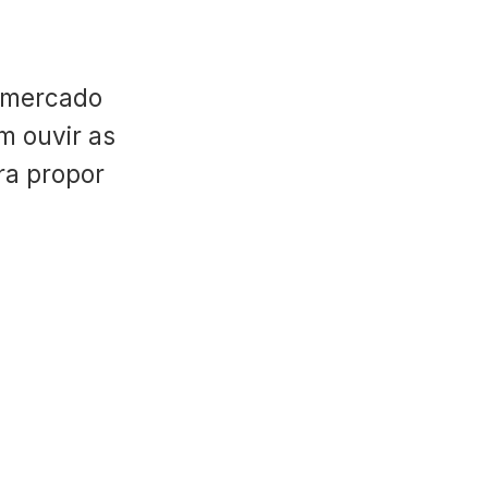
 mercado
m ouvir as
ara propor