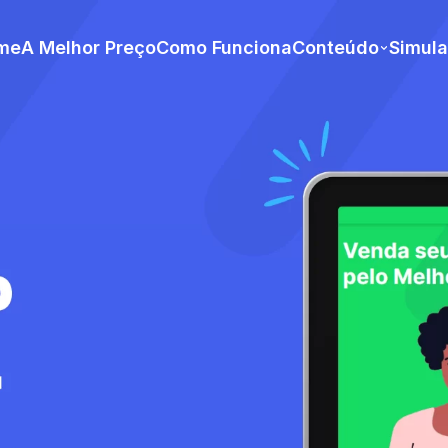
me
A Melhor Preço
Como Funciona
Conteúdo
Simul