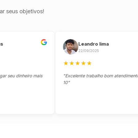
r seus objetivos!
Leandro lima
22/09/2025
★
★
★
★
★
u dinheiro mais
"Excelente trabalho bom atendimento not
10"