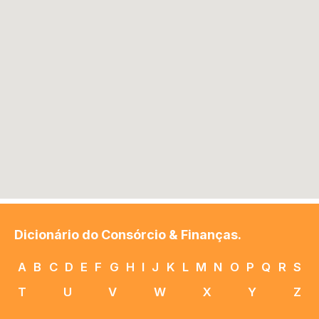
Dicionário do Consórcio & Finanças.
A
B
C
D
E
F
G
H
I
J
K
L
M
N
O
P
Q
R
S
T
U
V
W
X
Y
Z