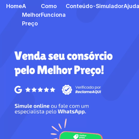
Home
A
Como
Conteúdo
Simulador
Ajud
Melhor
Funciona
Preço