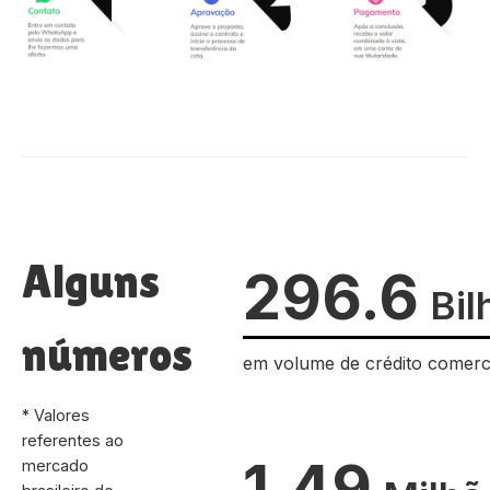
Alguns
296.6
Bil
números
em volume de crédito comerc
* Valores
referentes ao
1.49
mercado