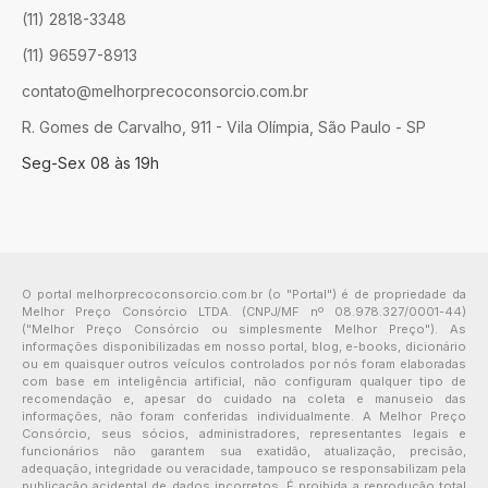
(11) 2818-3348
(11) 96597-8913
contato@melhorprecoconsorcio.com.br
R. Gomes de Carvalho, 911 - Vila Olímpia, São Paulo - SP
Seg-Sex 08 às 19h
O portal melhorprecoconsorcio.com.br (o "Portal") é de propriedade da
Melhor Preço Consórcio LTDA. (CNPJ/MF nº 08.978.327/0001-44)
("Melhor Preço Consórcio ou simplesmente Melhor Preço"). As
informações disponibilizadas em nosso portal, blog, e-books, dicionário
ou em quaisquer outros veículos controlados por nós foram elaboradas
com base em inteligência artificial, não configuram qualquer tipo de
recomendação e, apesar do cuidado na coleta e manuseio das
informações, não foram conferidas individualmente. A Melhor Preço
Consórcio, seus sócios, administradores, representantes legais e
funcionários não garantem sua exatidão, atualização, precisão,
adequação, integridade ou veracidade, tampouco se responsabilizam pela
publicação acidental de dados incorretos. É proibida a reprodução total