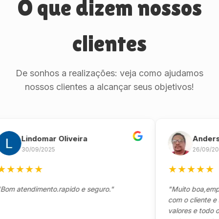
O que dizem nossos
clientes
De sonhos a realizações: veja como ajudamos
nossos clientes a alcançar seus objetivos!
Lindomar Oliveira
Anderson M
30/09/2025
26/09/2025
★
★
★
★
★
★
★
★
tendimento.rapido e seguro."
"Muito boa,empresa 
com o cliente e muit
valores e todo o pro