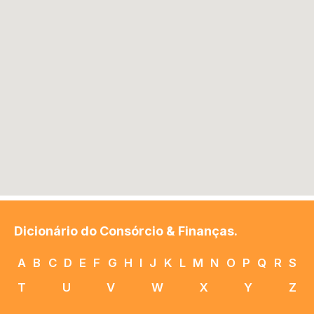
Dicionário do Consórcio & Finanças.
A
B
C
D
E
F
G
H
I
J
K
L
M
N
O
P
Q
R
S
T
U
V
W
X
Y
Z