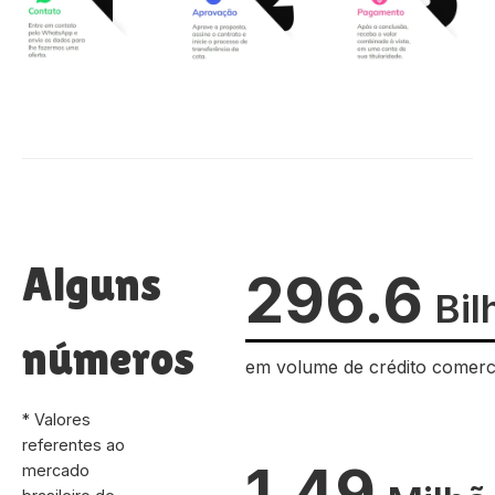
Alguns
296.6
Bil
números
em volume de crédito comerc
* Valores
referentes ao
1.49
mercado