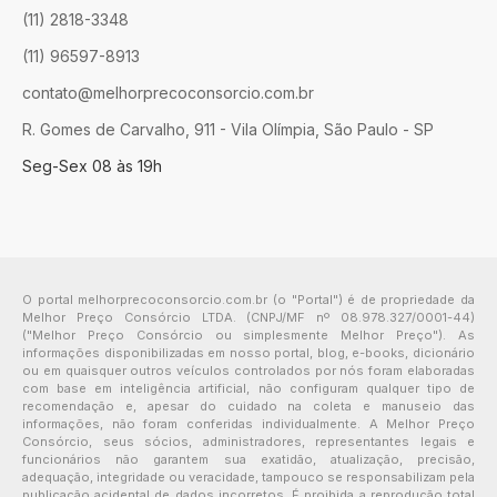
(11) 2818-3348
(11) 96597-8913
contato@melhorprecoconsorcio.com.br
R. Gomes de Carvalho, 911 - Vila Olímpia, São Paulo - SP
Seg-Sex 08 às 19h
O portal melhorprecoconsorcio.com.br (o "Portal") é de propriedade da
Melhor Preço Consórcio LTDA. (CNPJ/MF nº 08.978.327/0001-44)
("Melhor Preço Consórcio ou simplesmente Melhor Preço"). As
informações disponibilizadas em nosso portal, blog, e-books, dicionário
ou em quaisquer outros veículos controlados por nós foram elaboradas
com base em inteligência artificial, não configuram qualquer tipo de
recomendação e, apesar do cuidado na coleta e manuseio das
informações, não foram conferidas individualmente. A Melhor Preço
Consórcio, seus sócios, administradores, representantes legais e
funcionários não garantem sua exatidão, atualização, precisão,
adequação, integridade ou veracidade, tampouco se responsabilizam pela
publicação acidental de dados incorretos. É proibida a reprodução total