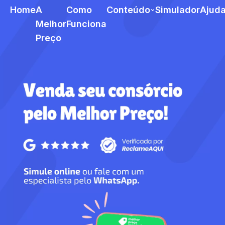
Home
A
Como
Conteúdo
Simulador
Ajud
Melhor
Funciona
Preço