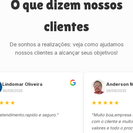
O que dizem nossos
clientes
De sonhos a realizações: veja como ajudamos
nossos clientes a alcançar seus objetivos!
omar Oliveira
Anderson Marinh
/2025
26/09/2025
★
★
★
★
★
★
ento.rapido e seguro."
"Muito boa,empresa séria 
com o cliente e muito resp
valores e todo o processo 