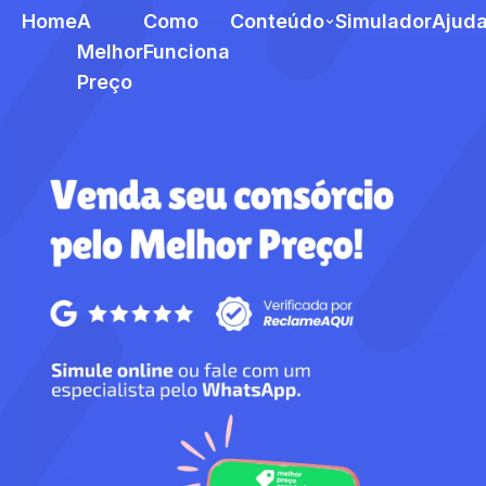
Home
A
Como
Conteúdo
Simulador
Ajud
Melhor
Funciona
Preço