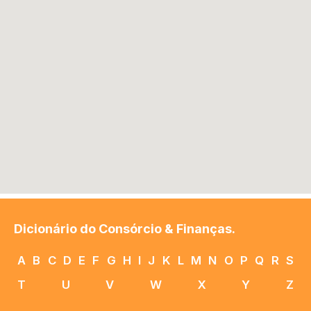
Dicionário do Consórcio & Finanças.
A
B
C
D
E
F
G
H
I
J
K
L
M
N
O
P
Q
R
S
T
U
V
W
X
Y
Z