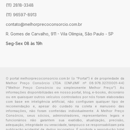
(11) 2818-3348
(11) 96597-8913
contato@melhorprecoconsorcio.com.br
R. Gomes de Carvalho, 911 - Vila Olímpia, São Paulo - SP
Seg-Sex 08 às 19h
O portal melhorprecoconsorcio.com.br (o "Portal") é de propriedade da
Melhor Preço Consórcio LTDA. (CNPJ/MF nº 08.978.327/0001-44)
("Melhor Preço Consórcio ou simplesmente Melhor Preço"). As
informações disponibilizadas em nosso portal, blog, e-books, dicionário
ou em quaisquer outros veículos controlados por nós foram elaboradas
com base em inteligência artificial, não configuram qualquer tipo de
recomendação e, apesar do cuidado na coleta e manuseio das
informações, não foram conferidas individualmente. A Melhor Preço
Consórcio, seus sócios, administradores, representantes legais e
funcionários não garantem sua exatidão, atualização, precisão,
adequação, integridade ou veracidade, tampouco se responsabilizam pela
publicação acidental de dados incorretos. É proibida a reprodução total