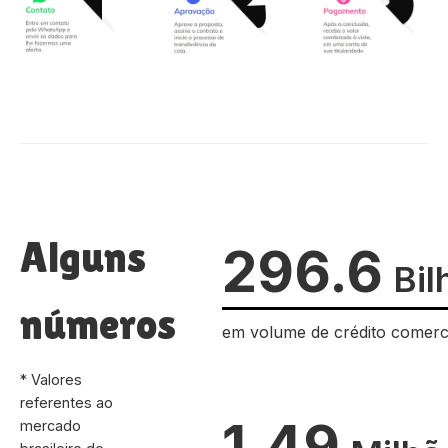
Alguns
296.6
Bil
números
em volume de crédito comerc
* Valores
referentes ao
1.49
mercado