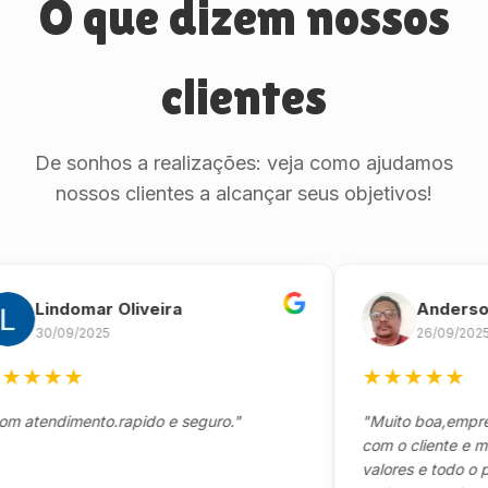
O que dizem nossos
clientes
De sonhos a realizações: veja como ajudamos
nossos clientes a alcançar seus objetivos!
Lindomar Oliveira
Anderson Ma
30/09/2025
26/09/2025
★
★
★
★
★
★
★
★
endimento.rapido e seguro."
"Muito boa,empresa sé
com o cliente e muito 
valores e todo o proce