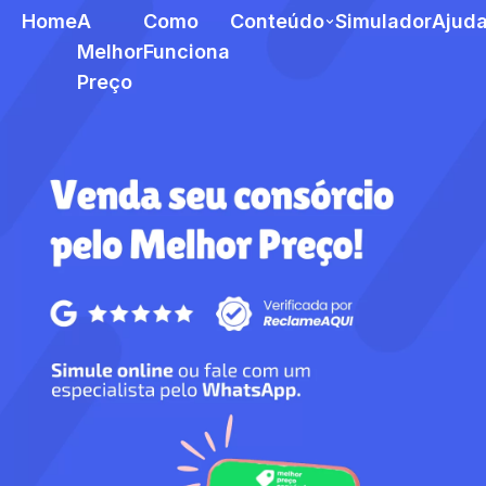
Home
A
Como
Conteúdo
Simulador
Ajud
Melhor
Funciona
Preço