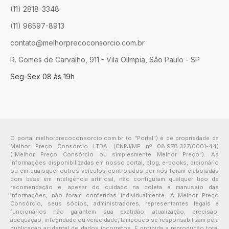
(11) 2818-3348
(11) 96597-8913
contato@melhorprecoconsorcio.com.br
R. Gomes de Carvalho, 911 - Vila Olímpia, São Paulo - SP
Seg-Sex 08 às 19h
O portal melhorprecoconsorcio.com.br (o "Portal") é de propriedade da
Melhor Preço Consórcio LTDA. (CNPJ/MF nº 08.978.327/0001-44)
("Melhor Preço Consórcio ou simplesmente Melhor Preço"). As
informações disponibilizadas em nosso portal, blog, e-books, dicionário
ou em quaisquer outros veículos controlados por nós foram elaboradas
com base em inteligência artificial, não configuram qualquer tipo de
recomendação e, apesar do cuidado na coleta e manuseio das
informações, não foram conferidas individualmente. A Melhor Preço
Consórcio, seus sócios, administradores, representantes legais e
funcionários não garantem sua exatidão, atualização, precisão,
adequação, integridade ou veracidade, tampouco se responsabilizam pela
publicação acidental de dados incorretos. É proibida a reprodução total