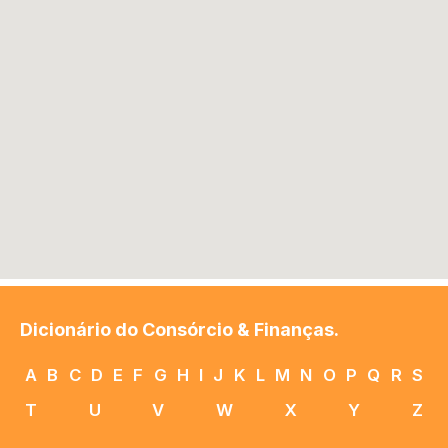
Dicionário do Consórcio & Finanças.
A
B
C
D
E
F
G
H
I
J
K
L
M
N
O
P
Q
R
S
T
U
V
W
X
Y
Z