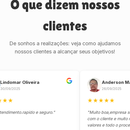
O que dizem nossos
clientes
De sonhos a realizações: veja como ajudamos
nossos clientes a alcançar seus objetivos!
omar Oliveira
Anderson Marinh
/2025
26/09/2025
★
★
★
★
★
★
ento.rapido e seguro."
"Muito boa,empresa séria 
com o cliente e muito respo
valores e todo o processo d