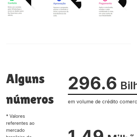
Alguns
296.6
Bil
números
em volume de crédito comerc
* Valores
referentes ao
1.49
mercado