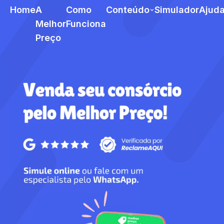
Home
A
Como
Conteúdo
Simulador
Ajud
Melhor
Funciona
Preço