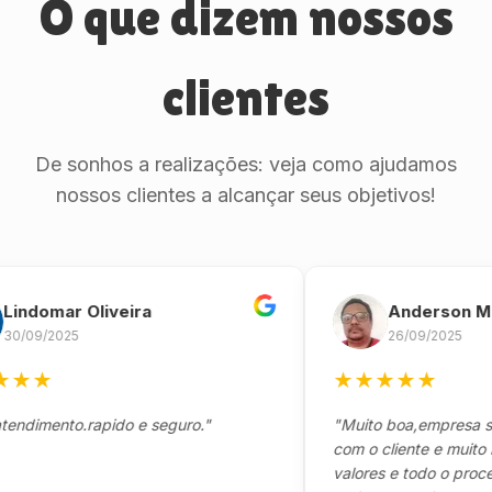
O que dizem nossos
clientes
De sonhos a realizações: veja como ajudamos
nossos clientes a alcançar seus objetivos!
omar Oliveira
Anderson Marin
9/2025
26/09/2025
★
★
★
★
★
★
mento.rapido e seguro."
"Muito boa,empresa séria 
com o cliente e muito resp
valores e todo o processo 