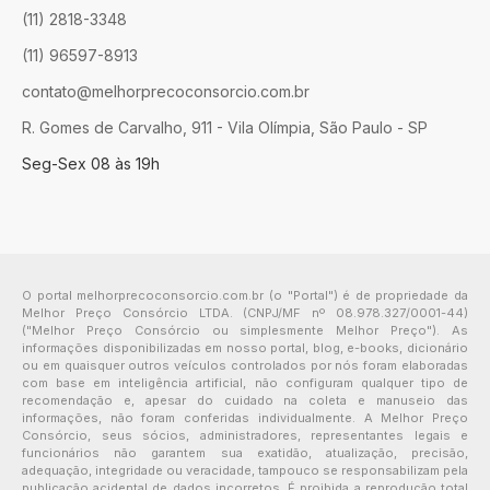
(11) 2818-3348
(11) 96597-8913
contato@melhorprecoconsorcio.com.br
R. Gomes de Carvalho, 911 - Vila Olímpia, São Paulo - SP
Seg-Sex 08 às 19h
O portal melhorprecoconsorcio.com.br (o "Portal") é de propriedade da
Melhor Preço Consórcio LTDA. (CNPJ/MF nº 08.978.327/0001-44)
("Melhor Preço Consórcio ou simplesmente Melhor Preço"). As
informações disponibilizadas em nosso portal, blog, e-books, dicionário
ou em quaisquer outros veículos controlados por nós foram elaboradas
com base em inteligência artificial, não configuram qualquer tipo de
recomendação e, apesar do cuidado na coleta e manuseio das
informações, não foram conferidas individualmente. A Melhor Preço
Consórcio, seus sócios, administradores, representantes legais e
funcionários não garantem sua exatidão, atualização, precisão,
adequação, integridade ou veracidade, tampouco se responsabilizam pela
publicação acidental de dados incorretos. É proibida a reprodução total