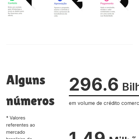
Alguns
296.6
Bil
números
em volume de crédito comerc
* Valores
referentes ao
1.49
mercado