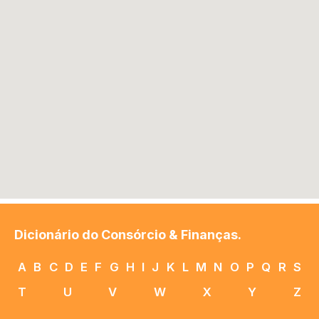
Dicionário do Consórcio & Finanças.
A
B
C
D
E
F
G
H
I
J
K
L
M
N
O
P
Q
R
S
T
U
V
W
X
Y
Z