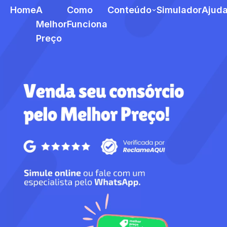
Home
A
Como
Conteúdo
Simulador
Ajud
Melhor
Funciona
Preço