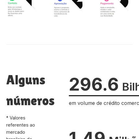
Alguns
296.6
Bil
números
em volume de crédito comerc
* Valores
referentes ao
1.49
mercado