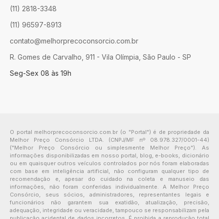
(11) 2818-3348
(11) 96597-8913
contato@melhorprecoconsorcio.com.br
R. Gomes de Carvalho, 911 - Vila Olímpia, São Paulo - SP
Seg-Sex 08 às 19h
O portal melhorprecoconsorcio.com.br (o "Portal") é de propriedade da
Melhor Preço Consórcio LTDA. (CNPJ/MF nº 08.978.327/0001-44)
("Melhor Preço Consórcio ou simplesmente Melhor Preço"). As
informações disponibilizadas em nosso portal, blog, e-books, dicionário
ou em quaisquer outros veículos controlados por nós foram elaboradas
com base em inteligência artificial, não configuram qualquer tipo de
recomendação e, apesar do cuidado na coleta e manuseio das
informações, não foram conferidas individualmente. A Melhor Preço
Consórcio, seus sócios, administradores, representantes legais e
funcionários não garantem sua exatidão, atualização, precisão,
adequação, integridade ou veracidade, tampouco se responsabilizam pela
publicação acidental de dados incorretos. É proibida a reprodução total