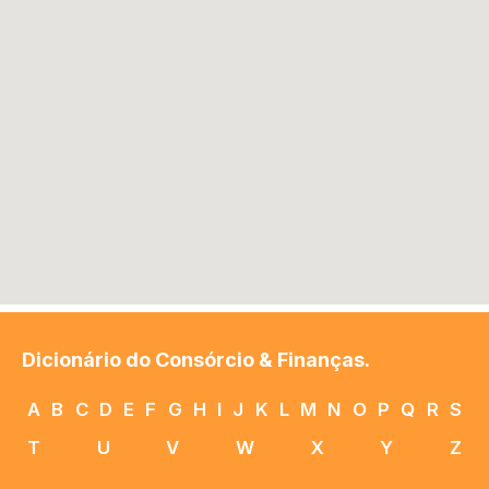
Dicionário do Consórcio & Finanças.
A
B
C
D
E
F
G
H
I
J
K
L
M
N
O
P
Q
R
S
T
U
V
W
X
Y
Z