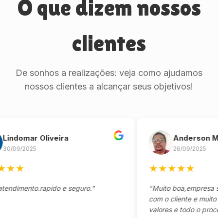
O que dizem nossos
clientes
De sonhos a realizações: veja como ajudamos
nossos clientes a alcançar seus objetivos!
omar Oliveira
Anderson Marin
9/2025
26/09/2025
★
★
★
★
★
★
mento.rapido e seguro."
"Muito boa,empresa séria 
com o cliente e muito resp
valores e todo o processo 