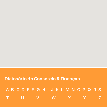
Dicionário do Consórcio & Finanças.
A
B
C
D
E
F
G
H
I
J
K
L
M
N
O
P
Q
R
S
T
U
V
W
X
Y
Z