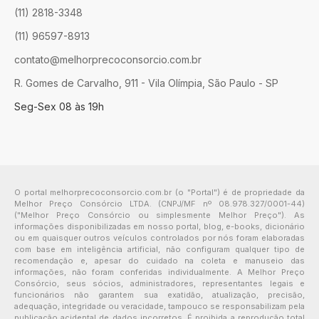
(11) 2818-3348
(11) 96597-8913
contato@melhorprecoconsorcio.com.br
R. Gomes de Carvalho, 911 - Vila Olímpia, São Paulo - SP
Seg-Sex 08 às 19h
O portal melhorprecoconsorcio.com.br (o "Portal") é de propriedade da
Melhor Preço Consórcio LTDA. (CNPJ/MF nº 08.978.327/0001-44)
("Melhor Preço Consórcio ou simplesmente Melhor Preço"). As
informações disponibilizadas em nosso portal, blog, e-books, dicionário
ou em quaisquer outros veículos controlados por nós foram elaboradas
com base em inteligência artificial, não configuram qualquer tipo de
recomendação e, apesar do cuidado na coleta e manuseio das
informações, não foram conferidas individualmente. A Melhor Preço
Consórcio, seus sócios, administradores, representantes legais e
funcionários não garantem sua exatidão, atualização, precisão,
adequação, integridade ou veracidade, tampouco se responsabilizam pela
publicação acidental de dados incorretos. É proibida a reprodução total