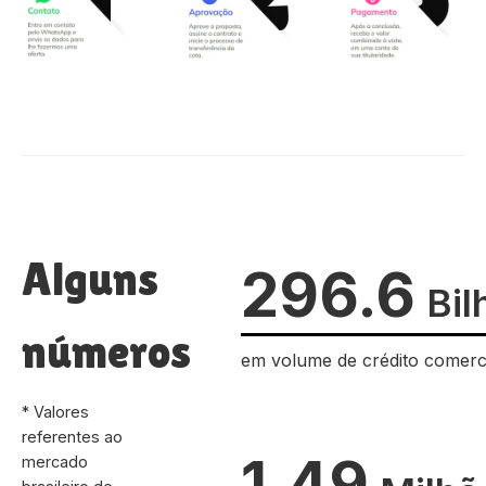
Alguns
296.6
Bil
números
em volume de crédito comerc
* Valores
referentes ao
1.49
mercado