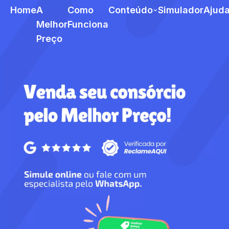
Home
A
Como
Conteúdo
Simulador
Ajud
Melhor
Funciona
Preço