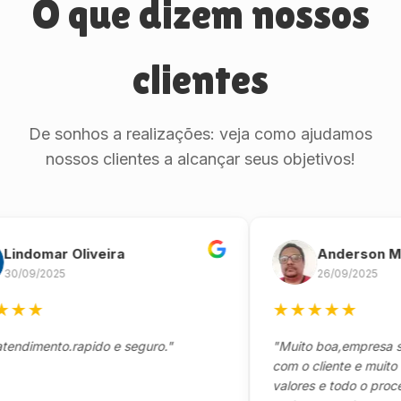
O que dizem nossos
clientes
De sonhos a realizações: veja como ajudamos
nossos clientes a alcançar seus objetivos!
omar Oliveira
Anderson Marin
9/2025
26/09/2025
★
★
★
★
★
★
mento.rapido e seguro."
"Muito boa,empresa séria
com o cliente e muito resp
valores e todo o processo 