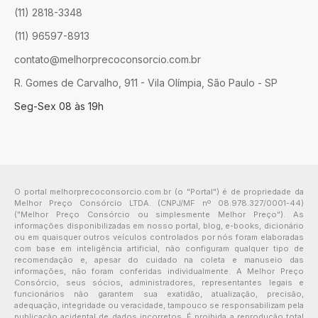
(11) 2818-3348
(11) 96597-8913
contato@melhorprecoconsorcio.com.br
R. Gomes de Carvalho, 911 - Vila Olímpia, São Paulo - SP
Seg-Sex 08 às 19h
O portal melhorprecoconsorcio.com.br (o "Portal") é de propriedade da
Melhor Preço Consórcio LTDA. (CNPJ/MF nº 08.978.327/0001-44)
("Melhor Preço Consórcio ou simplesmente Melhor Preço"). As
informações disponibilizadas em nosso portal, blog, e-books, dicionário
ou em quaisquer outros veículos controlados por nós foram elaboradas
com base em inteligência artificial, não configuram qualquer tipo de
recomendação e, apesar do cuidado na coleta e manuseio das
informações, não foram conferidas individualmente. A Melhor Preço
Consórcio, seus sócios, administradores, representantes legais e
funcionários não garantem sua exatidão, atualização, precisão,
adequação, integridade ou veracidade, tampouco se responsabilizam pela
publicação acidental de dados incorretos. É proibida a reprodução total