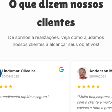
O que dizem nossos
clientes
De sonhos a realizações: veja como ajudamos
nossos clientes a alcançar seus objetivos!
domar Oliveira
Anderson Mari
09/2025
26/09/2025
★
★
★
★
★
★
★
imento.rapido e seguro."
"Muito boa,empresa séri
com o cliente e muito res
valores e todo o processo