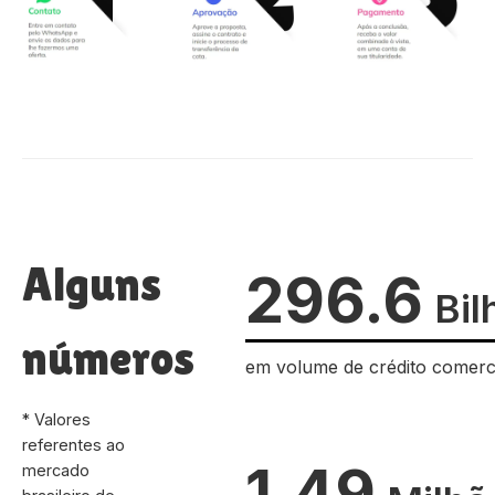
Alguns
296.6
Bil
números
em volume de crédito comerc
* Valores
referentes ao
1.49
mercado