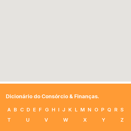
Dicionário do Consórcio & Finanças.
A
B
C
D
E
F
G
H
I
J
K
L
M
N
O
P
Q
R
S
T
U
V
W
X
Y
Z