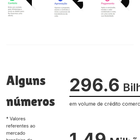
Alguns
296.6
Bil
números
em volume de crédito comerc
* Valores
referentes ao
1.49
mercado