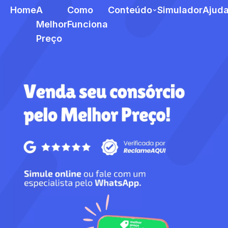
Home
A
Como
Conteúdo
Simulador
Ajud
Melhor
Funciona
Preço