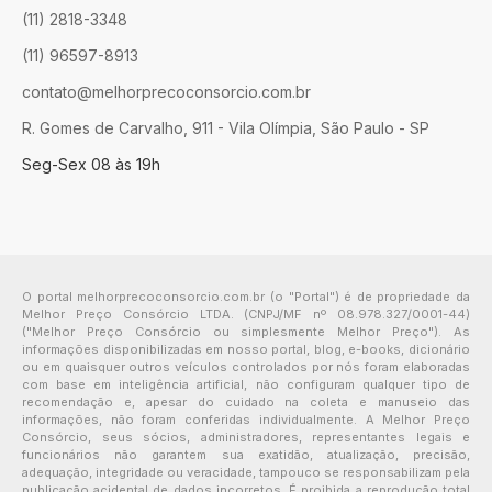
(11) 2818-3348
(11) 96597-8913
contato@melhorprecoconsorcio.com.br
R. Gomes de Carvalho, 911 - Vila Olímpia, São Paulo - SP
Seg-Sex 08 às 19h
O portal melhorprecoconsorcio.com.br (o "Portal") é de propriedade da
Melhor Preço Consórcio LTDA. (CNPJ/MF nº 08.978.327/0001-44)
("Melhor Preço Consórcio ou simplesmente Melhor Preço"). As
informações disponibilizadas em nosso portal, blog, e-books, dicionário
ou em quaisquer outros veículos controlados por nós foram elaboradas
com base em inteligência artificial, não configuram qualquer tipo de
recomendação e, apesar do cuidado na coleta e manuseio das
informações, não foram conferidas individualmente. A Melhor Preço
Consórcio, seus sócios, administradores, representantes legais e
funcionários não garantem sua exatidão, atualização, precisão,
adequação, integridade ou veracidade, tampouco se responsabilizam pela
publicação acidental de dados incorretos. É proibida a reprodução total