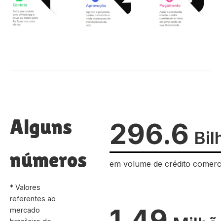
Alguns
296.6
Bil
números
em volume de crédito comerc
* Valores
referentes ao
1.49
mercado