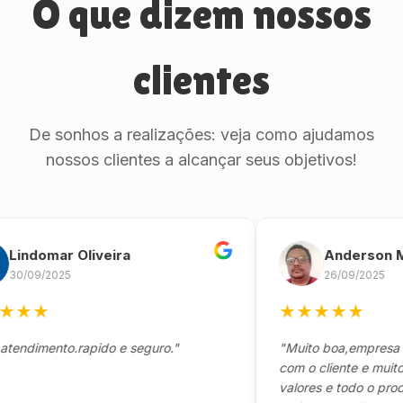
O que dizem nossos
clientes
De sonhos a realizações: veja como ajudamos
nossos clientes a alcançar seus objetivos!
domar Oliveira
Anderson Marin
09/2025
26/09/2025
★
★
★
★
★
★
imento.rapido e seguro."
"Muito boa,empresa séria
com o cliente e muito res
valores e todo o processo