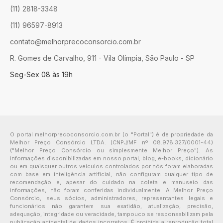
(11) 2818-3348
(11) 96597-8913
contato@melhorprecoconsorcio.com.br
R. Gomes de Carvalho, 911 - Vila Olímpia, São Paulo - SP
Seg-Sex 08 às 19h
O portal melhorprecoconsorcio.com.br (o "Portal") é de propriedade da
Melhor Preço Consórcio LTDA. (CNPJ/MF nº 08.978.327/0001-44)
("Melhor Preço Consórcio ou simplesmente Melhor Preço"). As
informações disponibilizadas em nosso portal, blog, e-books, dicionário
ou em quaisquer outros veículos controlados por nós foram elaboradas
com base em inteligência artificial, não configuram qualquer tipo de
recomendação e, apesar do cuidado na coleta e manuseio das
informações, não foram conferidas individualmente. A Melhor Preço
Consórcio, seus sócios, administradores, representantes legais e
funcionários não garantem sua exatidão, atualização, precisão,
adequação, integridade ou veracidade, tampouco se responsabilizam pela
publicação acidental de dados incorretos. É proibida a reprodução total