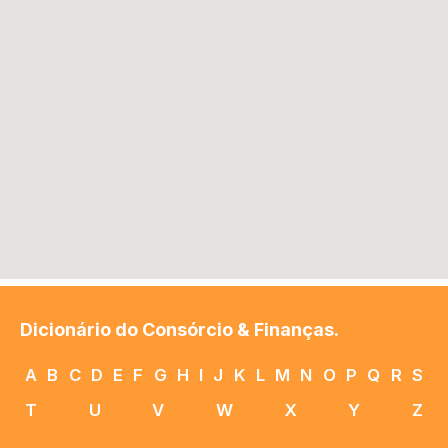
Dicionário do Consórcio & Finanças.
A
B
C
D
E
F
G
H
I
J
K
L
M
N
O
P
Q
R
S
T
U
V
W
X
Y
Z