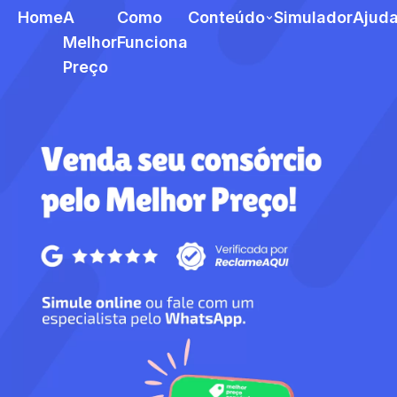
Home
A
Como
Conteúdo
Simulador
Ajud
Melhor
Funciona
Preço