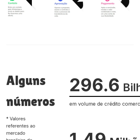
Alguns
296.6
Bil
números
em volume de crédito comerc
* Valores
referentes ao
1.49
mercado