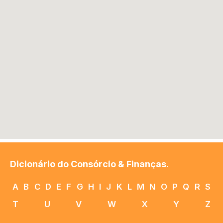
Dicionário do Consórcio & Finanças.
A
B
C
D
E
F
G
H
I
J
K
L
M
N
O
P
Q
R
S
T
U
V
W
X
Y
Z