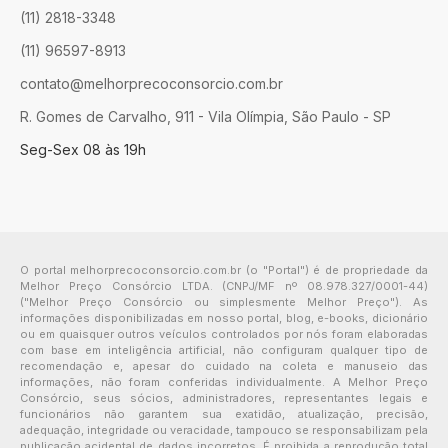
(11) 2818-3348
(11) 96597-8913
contato@melhorprecoconsorcio.com.br
R. Gomes de Carvalho, 911 - Vila Olímpia, São Paulo - SP
Seg-Sex 08 às 19h
O portal melhorprecoconsorcio.com.br (o "Portal") é de propriedade da
Melhor Preço Consórcio LTDA. (CNPJ/MF nº 08.978.327/0001-44)
("Melhor Preço Consórcio ou simplesmente Melhor Preço"). As
informações disponibilizadas em nosso portal, blog, e-books, dicionário
ou em quaisquer outros veículos controlados por nós foram elaboradas
com base em inteligência artificial, não configuram qualquer tipo de
recomendação e, apesar do cuidado na coleta e manuseio das
informações, não foram conferidas individualmente. A Melhor Preço
Consórcio, seus sócios, administradores, representantes legais e
funcionários não garantem sua exatidão, atualização, precisão,
adequação, integridade ou veracidade, tampouco se responsabilizam pela
publicação acidental de dados incorretos. É proibida a reprodução total