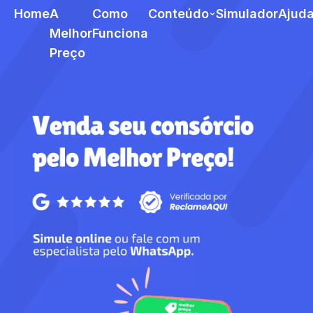
Home
A
Como
Conteúdo
Simulador
Ajud
Melhor
Funciona
Preço