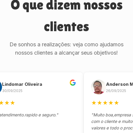
O que dizem nossos
clientes
De sonhos a realizações: veja como ajudamos
nossos clientes a alcançar seus objetivos!
domar Oliveira
Anderson Marin
9/2025
26/09/2025
★
★
★
★
★
★
mento.rapido e seguro."
"Muito boa,empresa séria
com o cliente e muito resp
valores e todo o processo 