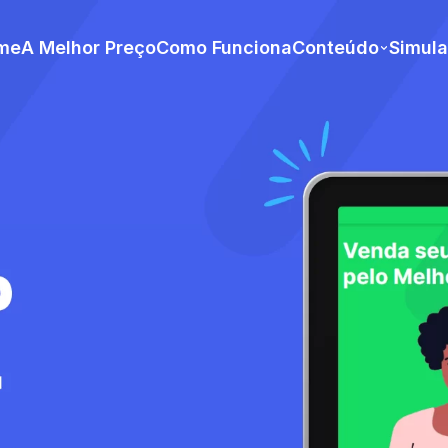
me
A Melhor Preço
Como Funciona
Conteúdo
Simul