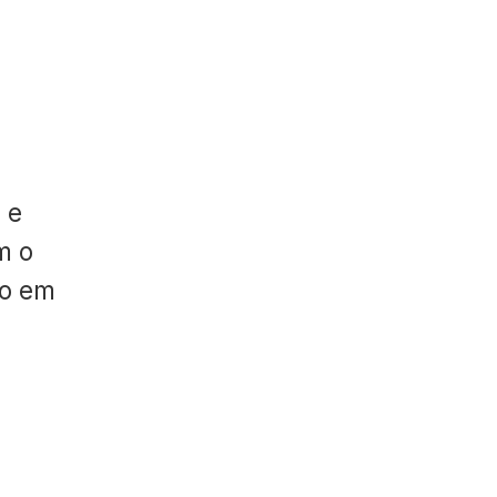
 e
m o
do em