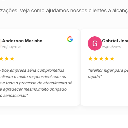
izações: veja como ajudamos nossos clientes a alcança
erson Marinho
Gabriel Jesus
9/2025
25/09/2025
★
★
★
★
★
★
empresa séria comprometida
"Melhor lugar para pegar s
te e muito responsável com os
rápido"
odo o processo de atendimento,só
adecer mesmo,muito obrigado
acional."