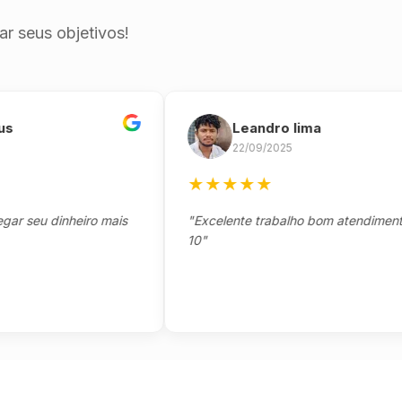
r seus objetivos!
Leandro lima
22/09/2025
★
★
★
★
★
eu dinheiro mais
"Excelente trabalho bom atendimento not
10"