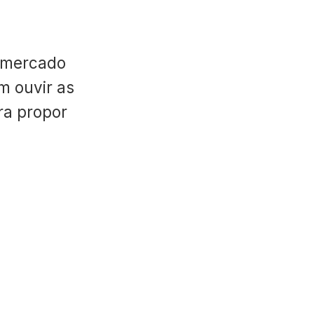
 mercado
m ouvir as
ara propor