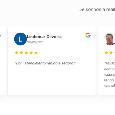
De sonhos a real
Lindomar Oliveira
And
30/09/2025
26/0
★
★
★
★
★
★
★
★
★
"Bom atendimento.rapido e seguro."
"Muito boa,
com o clien
valores e t
tenho a agr
vcs são sens