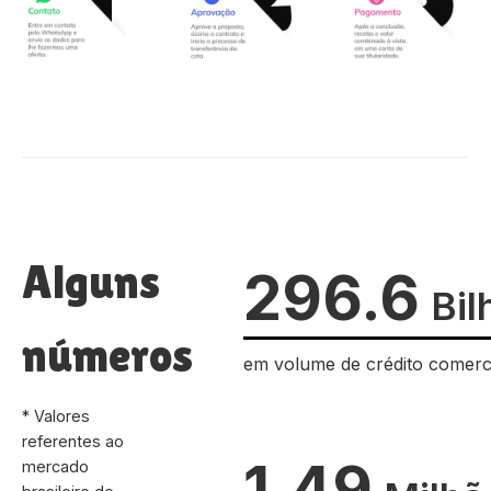
Alguns
296.6
Bil
números
em volume de crédito comerc
* Valores
referentes ao
1.49
mercado