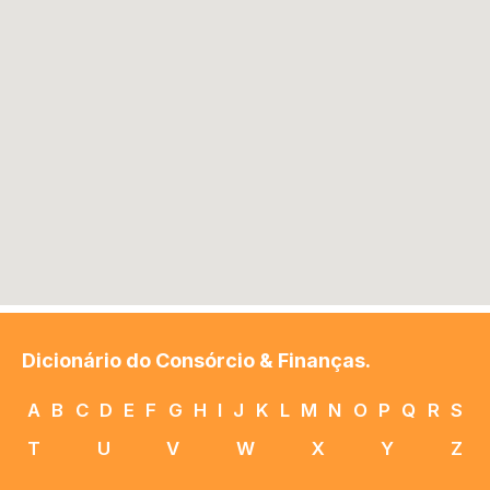
Dicionário do Consórcio & Finanças.
A
B
C
D
E
F
G
H
I
J
K
L
M
N
O
P
Q
R
S
T
U
V
W
X
Y
Z