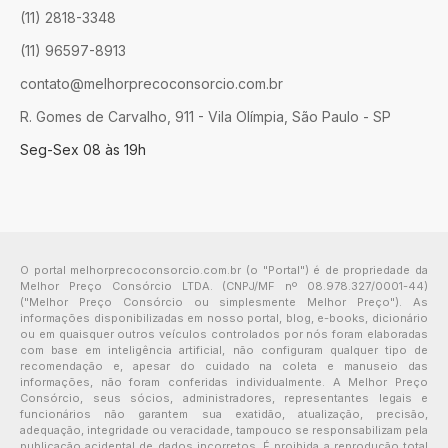
(11) 2818-3348
(11) 96597-8913
contato@melhorprecoconsorcio.com.br
R. Gomes de Carvalho, 911 - Vila Olímpia, São Paulo - SP
Seg-Sex 08 às 19h
O portal melhorprecoconsorcio.com.br (o "Portal") é de propriedade da
Melhor Preço Consórcio LTDA. (CNPJ/MF nº 08.978.327/0001-44)
("Melhor Preço Consórcio ou simplesmente Melhor Preço"). As
informações disponibilizadas em nosso portal, blog, e-books, dicionário
ou em quaisquer outros veículos controlados por nós foram elaboradas
com base em inteligência artificial, não configuram qualquer tipo de
recomendação e, apesar do cuidado na coleta e manuseio das
informações, não foram conferidas individualmente. A Melhor Preço
Consórcio, seus sócios, administradores, representantes legais e
funcionários não garantem sua exatidão, atualização, precisão,
adequação, integridade ou veracidade, tampouco se responsabilizam pela
publicação acidental de dados incorretos. É proibida a reprodução total