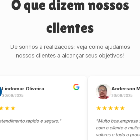
O que dizem nossos
clientes
De sonhos a realizações: veja como ajudamos
nossos clientes a alcançar seus objetivos!
domar Oliveira
Anderson Marin
9/2025
26/09/2025
★
★
★
★
★
★
mento.rapido e seguro."
"Muito boa,empresa séria
com o cliente e muito resp
valores e todo o processo 