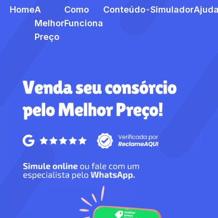
Home
A
Como
Conteúdo
Simulador
Ajud
Melhor
Funciona
Preço