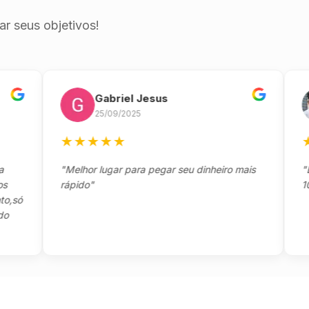
r seus objetivos!
Gabriel Jesus
25/09/2025
★
★
★
★
★
★
★
"Melhor lugar para pegar seu dinheiro mais
"Excel
rápido"
10"