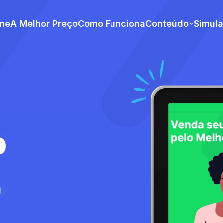
me
A Melhor Preço
Como Funciona
Conteúdo
Simul