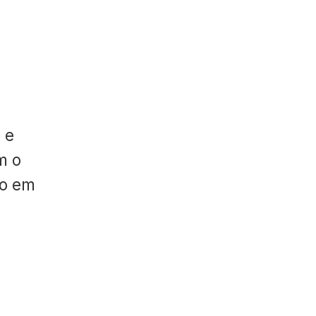
 e
m o
do em