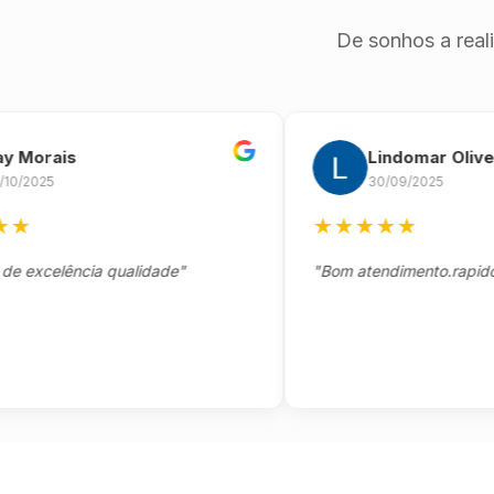
De sonhos a real
rais
Lindomar Oliveira
25
30/09/2025
★
★
★
★
★
celência qualidade"
"Bom atendimento.rapido e se