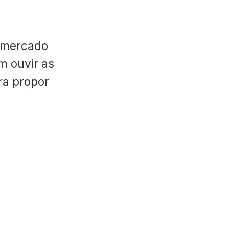
 mercado
m ouvir as
ara propor