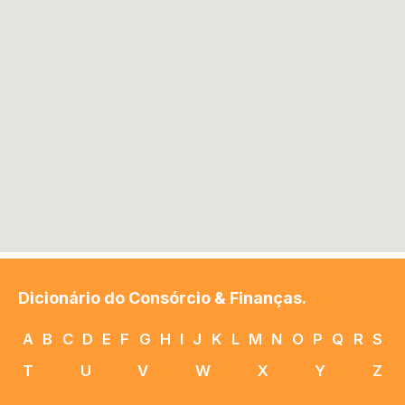
Dicionário do Consórcio & Finanças.
A
B
C
D
E
F
G
H
I
J
K
L
M
N
O
P
Q
R
S
T
U
V
W
X
Y
Z