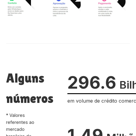
Alguns
296.6
Bil
números
em volume de crédito comerc
* Valores
referentes ao
1.49
mercado