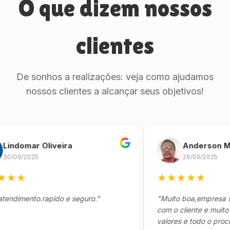
O que dizem nossos
clientes
De sonhos a realizações: veja como ajudamos
nossos clientes a alcançar seus objetivos!
omar Oliveira
Anderson Marin
9/2025
26/09/2025
★
★
★
★
★
★
mento.rapido e seguro."
"Muito boa,empresa séria
com o cliente e muito resp
valores e todo o processo 