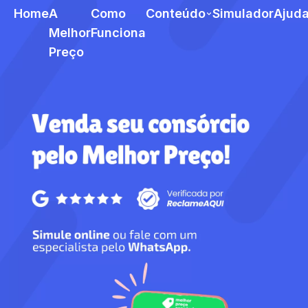
Home
A
Como
Conteúdo
Simulador
Ajud
Melhor
Funciona
Preço