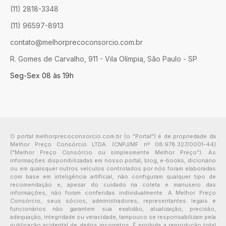
(11) 2818-3348
(11) 96597-8913
contato@melhorprecoconsorcio.com.br
R. Gomes de Carvalho, 911 - Vila Olímpia, São Paulo - SP
Seg-Sex 08 às 19h
O portal melhorprecoconsorcio.com.br (o "Portal") é de propriedade da
Melhor Preço Consórcio LTDA. (CNPJ/MF nº 08.978.327/0001-44)
("Melhor Preço Consórcio ou simplesmente Melhor Preço"). As
informações disponibilizadas em nosso portal, blog, e-books, dicionário
ou em quaisquer outros veículos controlados por nós foram elaboradas
com base em inteligência artificial, não configuram qualquer tipo de
recomendação e, apesar do cuidado na coleta e manuseio das
informações, não foram conferidas individualmente. A Melhor Preço
Consórcio, seus sócios, administradores, representantes legais e
funcionários não garantem sua exatidão, atualização, precisão,
adequação, integridade ou veracidade, tampouco se responsabilizam pela
publicação acidental de dados incorretos. É proibida a reprodução total