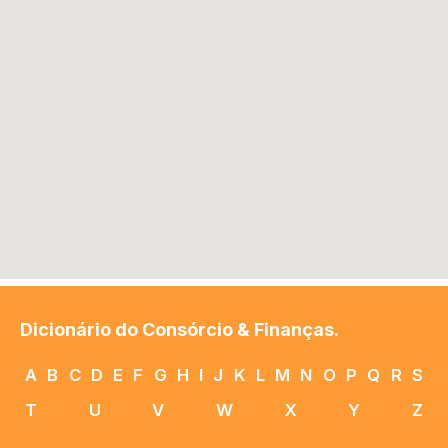
Dicionário do Consórcio & Finanças.
A
B
C
D
E
F
G
H
I
J
K
L
M
N
O
P
Q
R
S
T
U
V
W
X
Y
Z