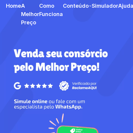
Home
A
Como
Conteúdo
Simulador
Ajud
Melhor
Funciona
Preço