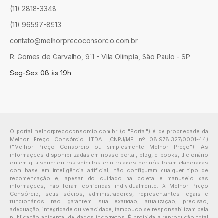
(11) 2818-3348
(11) 96597-8913
contato@melhorprecoconsorcio.com.br
R. Gomes de Carvalho, 911 - Vila Olímpia, São Paulo - SP
Seg-Sex 08 às 19h
O portal melhorprecoconsorcio.com.br (o "Portal") é de propriedade da
Melhor Preço Consórcio LTDA. (CNPJ/MF nº 08.978.327/0001-44)
("Melhor Preço Consórcio ou simplesmente Melhor Preço"). As
informações disponibilizadas em nosso portal, blog, e-books, dicionário
ou em quaisquer outros veículos controlados por nós foram elaboradas
com base em inteligência artificial, não configuram qualquer tipo de
recomendação e, apesar do cuidado na coleta e manuseio das
informações, não foram conferidas individualmente. A Melhor Preço
Consórcio, seus sócios, administradores, representantes legais e
funcionários não garantem sua exatidão, atualização, precisão,
adequação, integridade ou veracidade, tampouco se responsabilizam pela
publicação acidental de dados incorretos. É proibida a reprodução total