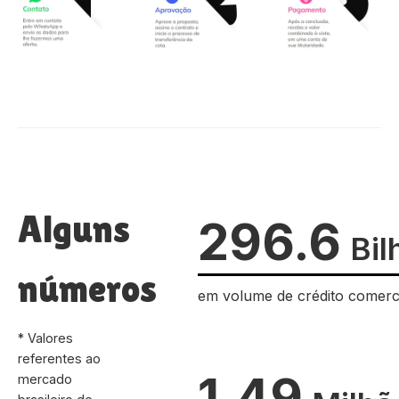
Alguns
296.6
Bil
números
em volume de crédito comerc
* Valores
referentes ao
1.49
mercado