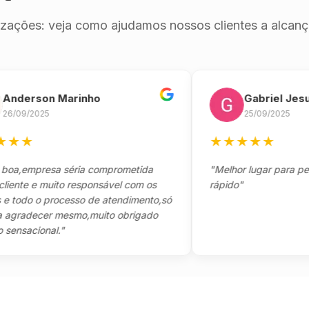
izações: veja como ajudamos nossos clientes a alcança
erson Marinho
Gabriel Jesus
9/2025
25/09/2025
★
★
★
★
★
★
empresa séria comprometida
"Melhor lugar para pegar s
e e muito responsável com os
rápido"
do o processo de atendimento,só
adecer mesmo,muito obrigado
acional."