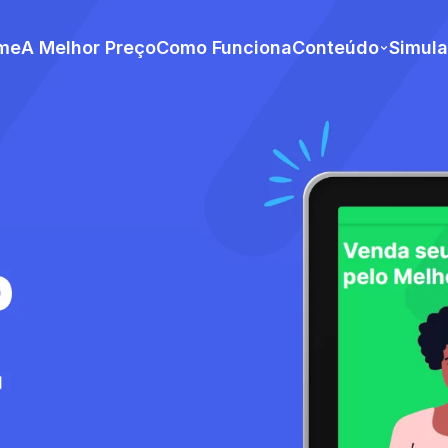
me
A Melhor Preço
Como Funciona
Conteúdo
Simul