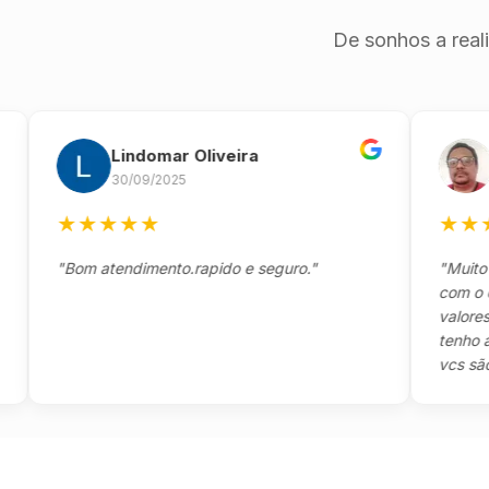
De sonhos a real
Lindomar Oliveira
And
30/09/2025
26/0
★
★
★
★
★
★
★
★
★
"Bom atendimento.rapido e seguro."
"Muito boa,
com o client
valores e to
tenho a agr
vcs são sens