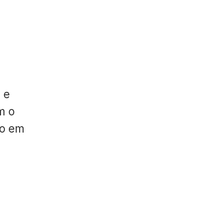
 e
m o
do em