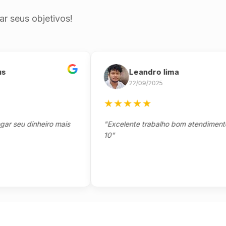
r seus objetivos!
Leandro lima
22/09/2025
★
★
★
★
★
eu dinheiro mais
"Excelente trabalho bom atendimento not
10"