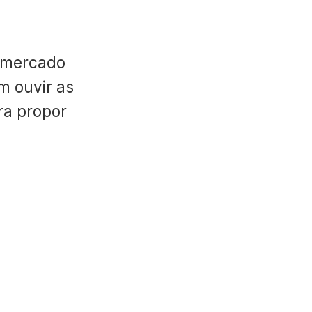
 mercado
m ouvir as
ara propor